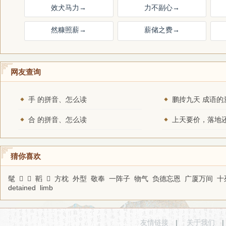
效犬马力
→
力不副心
→
然糠照薪
→
薪储之费
→
网友查询
手 的拼音、怎么读
鹏抟九天 成语的
合 的拼音、怎么读
猜你喜欢
髦
𢢃
𡔋
鞱
𢔏
方枕
外型
敬奉
一阵子
物气
负德忘恩
广厦万间
十
detained
limb
友情链接
|
关于我们