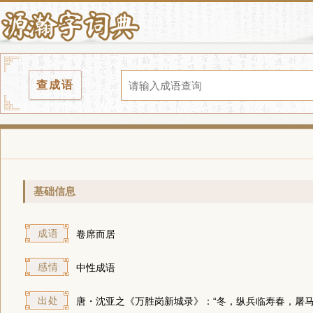
查成语
基础信息
成语
卷席而居
感情
中性成语
出处
唐・沈亚之《万胜岗新城录》：“冬，纵兵临寿春，屠