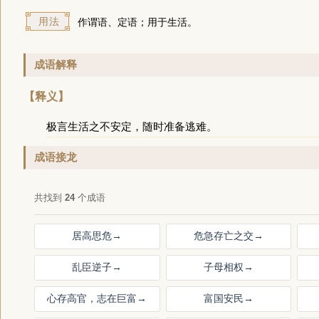
用法
作谓语、定语；用于生活。
成语解释
【释义】
极言生活之不安定，随时准备逃难。
成语接龙
共找到
24
个成语
居高思危
→
危急存亡之交
→
乱臣逆子
→
子母相权
→
心存高官，志在巨富
→
富国安民
→