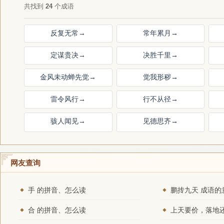
共找到
24
个成语
反复无常
→
常年累月
→
定谋贵决
→
决胜千里
→
金风未动蝉先觉
→
觉我形秽
→
雷令风行
→
行不从径
→
骇人闻见
→
见德思齐
→
网友查询
手 的拼音、怎么读
鹏抟九天 成语的
合 的拼音、怎么读