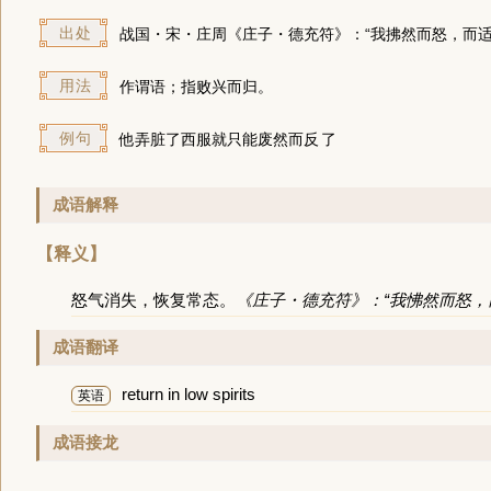
出处
战国・宋・庄周《庄子・德充符》：“我拂然而怒，而
用法
作谓语；指败兴而归。
例句
他弄脏了西服就只能
废然而反
了
成语解释
【释义】
怒气消失，恢复常态。
《庄子・德充符》：“我怫然而怒
成语翻译
return in low spirits
英语
成语接龙