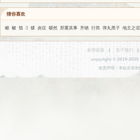
猜你喜欢
瞅
帔
㥀
𦎫
猱
炎症
暧然
郑重其事
齐牺
行简
弹丸黑子
地主之谊
友情链接
|
关于我们
copyright © 2019-2
免责声明：本站非营利