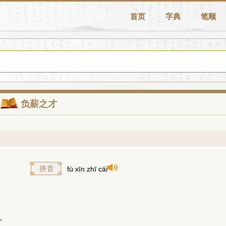
首页
字典
笔顺
负薪之才
拼音
fù xīn zhī cái
。