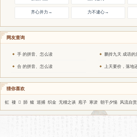
齐心并力
→
力不逮心
→
网友查询
手 的拼音、怎么读
鹏抟九天 成语的
合 的拼音、怎么读
猜你喜欢
虹
褄
𧘉
韴
鳆
巡捕
织金
无稽之谈
庖子
寒淤
朝干夕愓
风流自赏