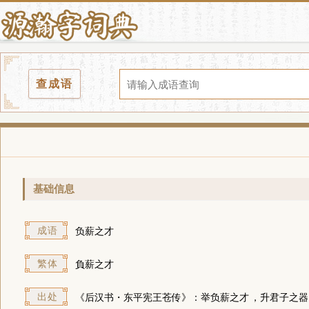
查成语
基础信息
成语
负薪之才
繁体
負薪之才
出处
《后汉书・东平宪王苍传》：举
负薪之才
，升君子之器