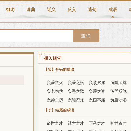
组词
词典
近义
反义
造句
成语
查询
相关组词
【负】开头的成语
负薪救火
负薪之病
负债累累
负隅顽抗
负老携幼
负手之歌
负薪之资
负类反伦
负德忘恩
负诟忍尤
负固不服
负重涉远
【才】结尾的成语
命世之才
经世之才
下乘之才
旷世奇才