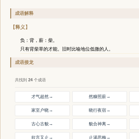
成语解释
【释义】
负：背，薪：柴。
只有背柴草的才能。旧时比喻地位低微的人。
成语接龙
共找到
24
个成语
才气超然
→
然糠照薪
→
家至户晓
→
晓行夜宿
→
古心古貌
→
貌合神离
→
欲言又止
→
止渴思梅
→