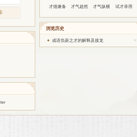
才德兼备
才气超然
才气纵横
试才录用
多
浏览历史
×
成语负薪之才的解释及接龙
ter