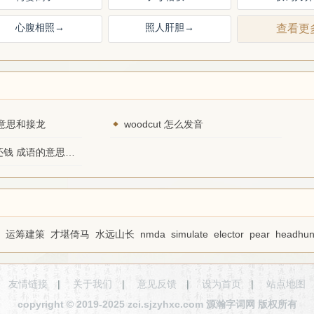
心腹相照
→
照人肝胆
→
查看更
意思和接龙
woodcut 怎么发音
上天要价，落地还钱 成语的意思和接龙
运筹建策
才堪倚马
水远山长
nmda
simulate
elector
pear
headhun
友情链接
|
关于我们
|
意见反馈
|
设为首页
|
站点地图
copyright © 2019-2025 zci.sjzyhxc.com 源瀚字词网 版权所有