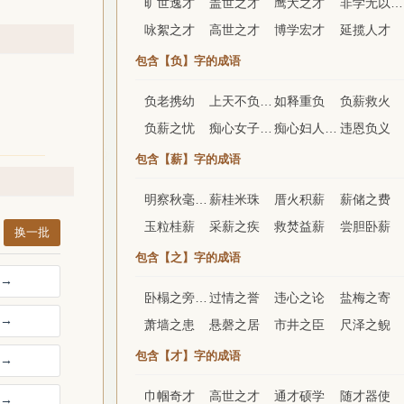
旷世逸才
盖世之才
鹰犬之才
非学无以广才
咏絮之才
高世之才
博学宏才
延揽人才
包含【负】字的成语
负老携幼
上天不负苦心人
如释重负
负薪救火
负薪之忧
痴心女子负心汉
痴心妇人负心汉
违恩负义
包含【薪】字的成语
明察秋毫之末，而不见舆薪
薪桂米珠
厝火积薪
薪储之费
玉粒桂薪
采薪之疾
救焚益薪
尝胆卧薪
换一批
包含【之】字的成语
→
卧榻之旁，岂容他人鼾睡
过情之誉
违心之论
盐梅之寄
→
萧墙之患
悬磬之居
市井之臣
尺泽之鲵
包含【才】字的成语
→
巾帼奇才
高世之才
通才硕学
随才器使
→