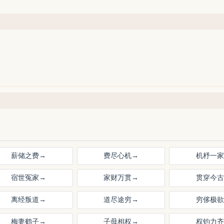
薪储之费
→
费尽心机
→
机杼一家
宿世冤家
→
家财万贯
→
贯穿今古
离经叛道
→
道尽途穷
→
穷侈极欲
梅妻鹤子
→
子母相权
→
权钧力齐