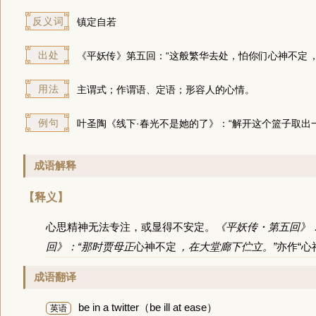
反义词
镇定自若
出处
《平妖传》第五回：“这般繁华去处，怕你们
心神不定
用法
主谓式；作谓语、定语；形容人的心情。
例句
叶圣陶《线下·春光不是她的了》：“解开这个篮子取
成语解释
【释义】
心思精神无法专注，或显得不安定。
《平妖传・第五回》
回》：“那时贾母正
心神不定
，在大堂廊下伫立。”
亦作“心
成语翻译
be in a twitter（be ill at ease）
英语