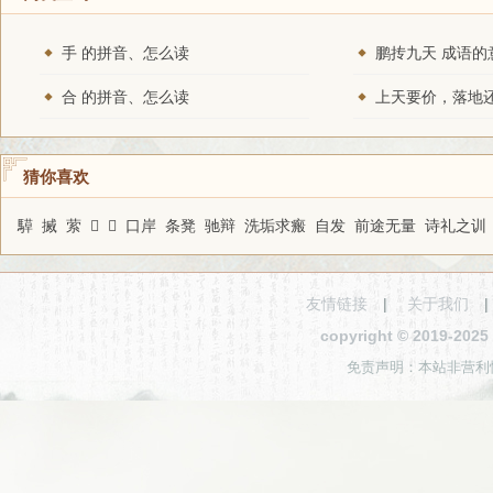
手 的拼音、怎么读
鹏抟九天 成语的
合 的拼音、怎么读
猜你喜欢
騲
搣
萦
𧻫
𢍣
口岸
条凳
驰辩
洗垢求瘢
自发
前途无量
诗礼之训
友情链接
|
关于我们
copyright © 2019-2
免责声明：本站非营利