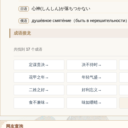
心神(しんしん)が落ちつかない
日语
душéвное смятéние（быть в нерешительности
俄语
成语接龙
共找到
17
个成语
定谋贵决
→
决不待时
→
花甲之年
→
年轻气盛
→
二姓之好
→
好利忘义
→
食不兼味
→
味如嚼蜡
→
网友查询