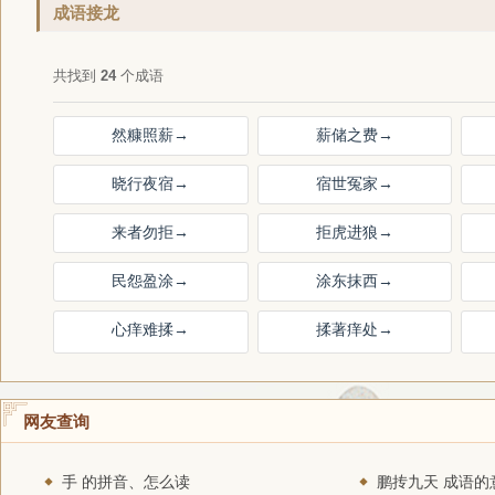
成语接龙
共找到
24
个成语
然糠照薪
→
薪储之费
→
晓行夜宿
→
宿世冤家
→
来者勿拒
→
拒虎进狼
→
民怨盈涂
→
涂东抹西
→
心痒难揉
→
揉著痒处
→
网友查询
手 的拼音、怎么读
鹏抟九天 成语的