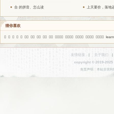
合 的拼音、怎么读
猜你喜欢
𥮥
藔
耰
䤋
趔
彼其
精记
祥飇
质桷
馈送
旷世无匹
梭天摸地
鳏寡孤惸
墨汁未干
花貎蓬心
learn
友情链接
|
关于我们
copyright © 2019-2
免责声明：本站非营利