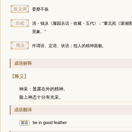
反义词
委靡不振
出处
清・钱泳《履园丛话・收藏・五代》：“董北苑《潇湘
景象。”
用法
作谓语、定语、状语；指人的精神面貌。
成语解释
【释义】
神采：显露在外的精神。
脸上神态十分有光采。
成语翻译
be in good feather
英语