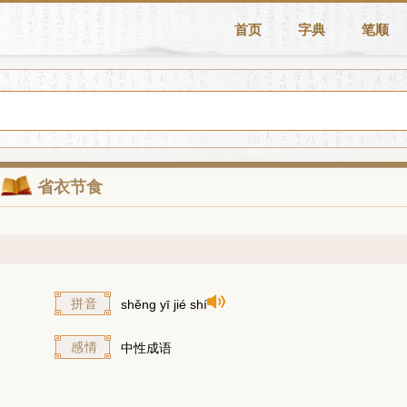
首页
字典
笔顺
省衣节食
拼音
shěng yī jié shí
感情
中性成语