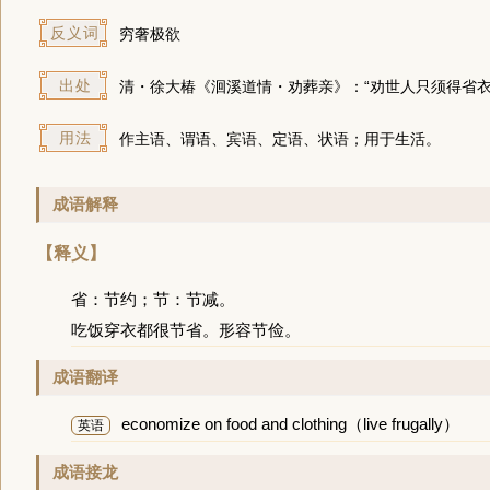
反义词
穷奢极欲
出处
清・徐大椿《洄溪道情・劝葬亲》：“劝世人只须得
省
用法
作主语、谓语、宾语、定语、状语；用于生活。
成语解释
【释义】
省：节约；节：节减。
吃饭穿衣都很节省。形容节俭。
成语翻译
economize on food and clothing（live frugally）
英语
成语接龙