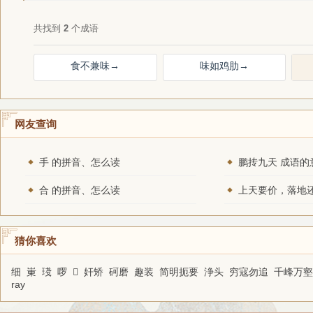
共找到
2
个成语
食不兼味
→
味如鸡肋
→
网友查询
手 的拼音、怎么读
鹏抟九天 成语的
合 的拼音、怎么读
猜你喜欢
细
崬
琖
啰
𤗉
奸矫
砢磨
趣装
简明扼要
浄头
穷寇勿追
千峰万壑
ray