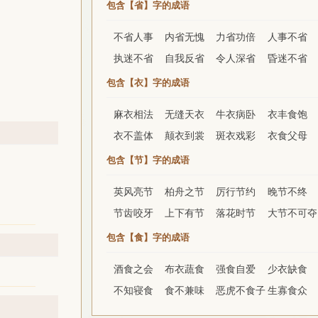
包含【省】字的成语
不省人事
内省无愧
力省功倍
人事不省
执迷不省
自我反省
令人深省
昏迷不省
包含【衣】字的成语
麻衣相法
无缝天衣
牛衣病卧
衣丰食饱
衣不盖体
颠衣到裳
斑衣戏彩
衣食父母
包含【节】字的成语
英风亮节
柏舟之节
厉行节约
晚节不终
节齿咬牙
上下有节
落花时节
大节不可夺
包含【食】字的成语
酒食之会
布衣蔬食
强食自爱
少衣缺食
不知寝食
食不兼味
恶虎不食子
生寡食众