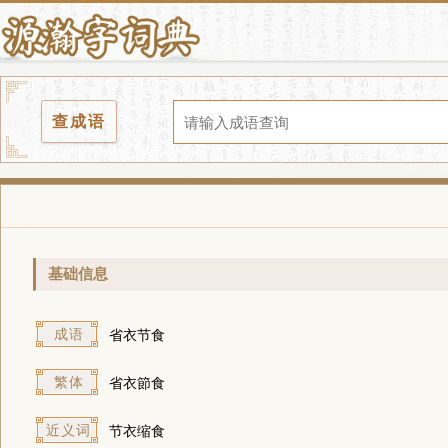
查成语
基础信息
成语
省衣节食
繁体
省衣節食
近义词
节衣缩食