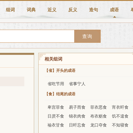
组词
词典
近义
反义
造句
成语
查询
相关组词
【省】开头的成语
省吃节用
省事宁人
【食】结尾的成语
卑宫菲食
易子而食
菲衣恶食
宵衣旰食
日昃不食
锦衣肉食
布衣粝食
饥不遑食
褕衣甘食
日旰忘食
龙口夺食
不知寝食