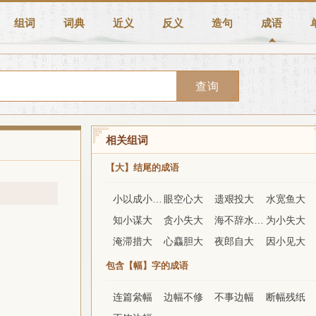
组词
词典
近义
反义
造句
成语
查询
相关组词
【大】结尾的成语
小以成小，大以成大
眼空心大
遗艰投大
水宽鱼大
知小谋大
贪小失大
海不辞水，故能成其大
为小失大
淹滞措大
心麤胆大
夜郎自大
因小见大
包含【幅】字的成语
连篇絫幅
边幅不修
不事边幅
断幅残纸