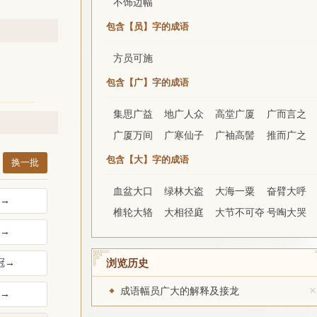
不饰边幅
包含【员】字的成语
方员可施
包含【广】字的成语
集思广益
地广人众
高堂广厦
广而言之
广厦万间
广寒仙子
广袖高髻
推而广之
包含【大】字的成语
换一批
血盆大口
绿林大盗
大海一粟
奋臂大呼
→
椎轮大辂
大相径庭
大节不可夺
号啕大哭
→
冠
→
浏览历史
×
成语幅员广大的解释及接龙
→