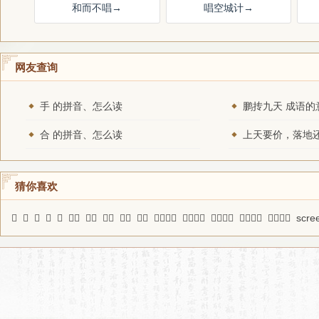
和而不唱
→
唱空城计
→
网友查询
手 的拼音、怎么读
鹏抟九天 成语的
合 的拼音、怎么读
猜你喜欢
𩧎
駳
𨓤
𡵾
𢸇
帮办
矢词
弦幺
箕风
东被
高高在上
鸿毳沉舟
摧枯拉腐
损之又损
合作无间
scre