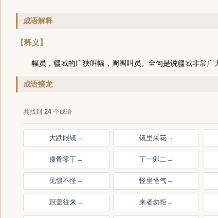
成语解释
【释义】
幅员，疆域的广狭叫幅，周围叫员。全句是说疆域非常广
成语接龙
共找到
24
个成语
大跌眼镜
→
镜里采花
→
瘦骨零丁
→
丁一卯二
→
见惯不怪
→
怪里怪气
→
冠盖往来
→
来者勿拒
→