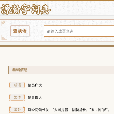
查成语
基础信息
成语
幅员广大
繁体
幅員廣大
出处
诗经商颂长发：“大国是疆，幅陨是长。”陨，同“员”。