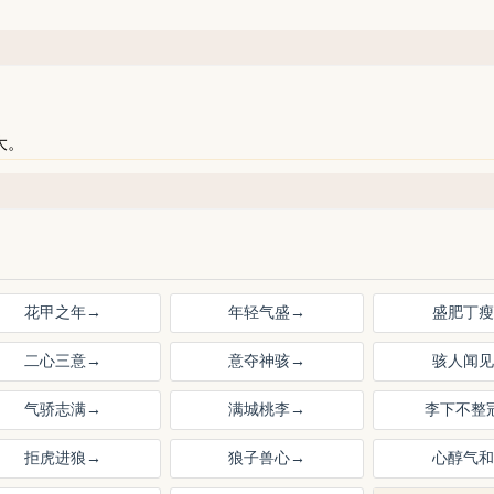
大。
花甲之年
→
年轻气盛
→
盛肥丁瘦
二心三意
→
意夺神骇
→
骇人闻见
气骄志满
→
满城桃李
→
李下不整
拒虎进狼
→
狼子兽心
→
心醇气和