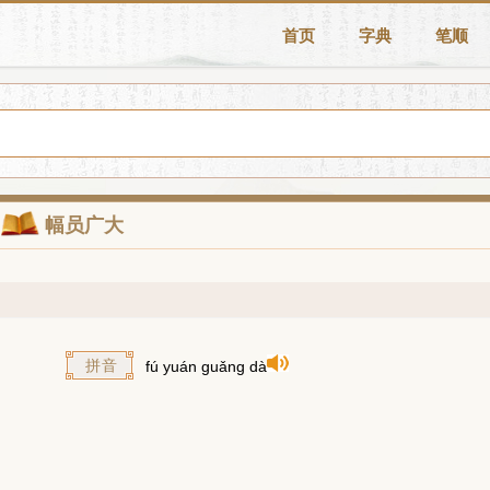
首页
字典
笔顺
幅员广大
拼音
fú yuán guǎng dà