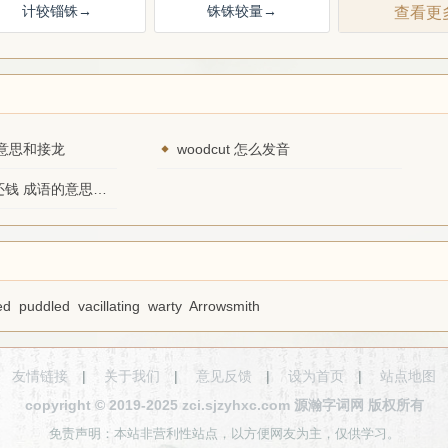
计较锱铢
→
铢铢较量
→
查看更
意思和接龙
woodcut 怎么发音
上天要价，落地还钱 成语的意思和接龙
ed
puddled
vacillating
warty
Arrowsmith
友情链接
|
关于我们
|
意见反馈
|
设为首页
|
站点地图
copyright © 2019-2025 zci.sjzyhxc.com 源瀚字词网 版权所有
免责声明：本站非营利性站点，以方便网友为主，仅供学习。