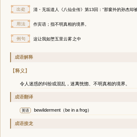
出处
清・无垢道人《八仙全传》第13回：“那窗外的孙杰却
用法
作宾语；指不明真相的境界。
例句
这让我如堕
五里云雾
之中
成语解释
【释义】
令人迷惑的纠纷或混乱，迷离恍惚、不明真相的境界。
成语翻译
bewilderment（be in a frog）
英语
成语接龙