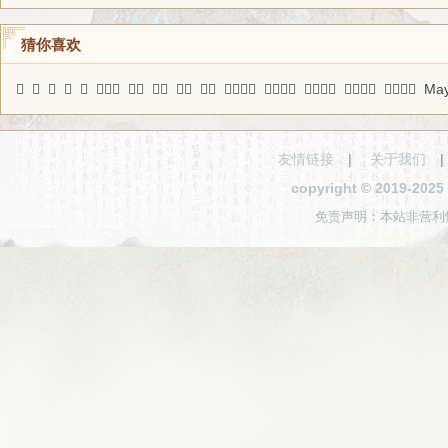
猜你喜欢
𥤀
㒬
𥑄
𡩟
𢸂
吊胃口
芊蔚
訾省
繁动
窘蹙
推聋妆哑
秋毫无扰
文人雅士
一口两匙
蹑躥担簦
Ma
友情链接
|
关于我们
copyright © 2019-2
免责声明：本站非营利