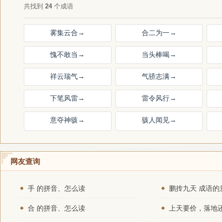
共找到
24
个成语
雾集云合
→
合二为一
→
愧不敢当
→
当头棒喝
→
祥云瑞气
→
气骄志满
→
下笔风雷
→
雷令风行
→
意夺神骇
→
骇人闻见
→
网友查询
手 的拼音、怎么读
鹏抟九天 成语的
合 的拼音、怎么读