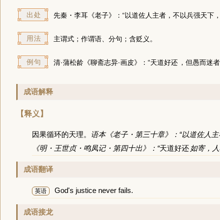
出处
先秦・李耳《老子》：“以道佐人主者，不以兵强天下，
用法
主谓式；作谓语、分句；含贬义。
例句
清·蒲松龄《聊斋志异·画皮》：“
天道好还
，但愚而迷者
成语解释
【释义】
因果循环的天理。
语本《老子・第三十章》：“以道佐人主
《明・王世贞・鸣凤记・第四十出》：“
天道好还
如寄，人
成语翻译
God's justice never fails.
英语
成语接龙