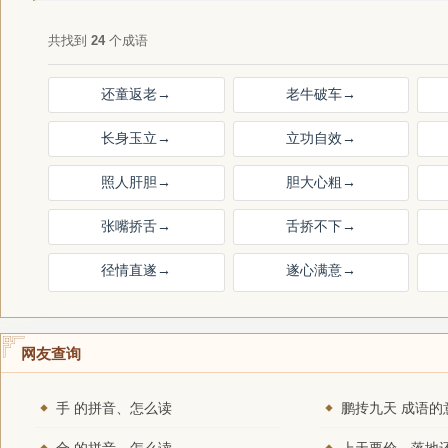
共找到
24
个成语
还童返老
→
老牛破车
→
长身玉立
→
立功自效
→
照人肝胆
→
胆大心粗
→
张嘴挢舌
→
舌挢不下
→
径情直遂
→
遂心满意
→
网友查询
手 的拼音、怎么读
鹏抟九天 成语的