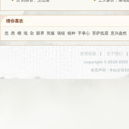
合 的拼音、怎么读
猜你喜欢
忽
䳃
榴
壠
㐇
眼界
简服
项链
植种
手掌心
菩萨低眉
意兴盎然
友情链接
|
关于我们
copyright © 2019-2
免责声明：本站非营利