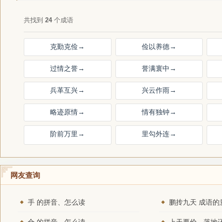
共找到
24
个成语
克勤克俭
→
俭以养德
→
过情之誉
→
誉满寰中
→
兵革互兴
→
兴云作雨
→
略迹原情
→
情有独钟
→
阶前万里
→
里勾外连
→
网友查询
手 的拼音、怎么读
鹏抟九天 成语的