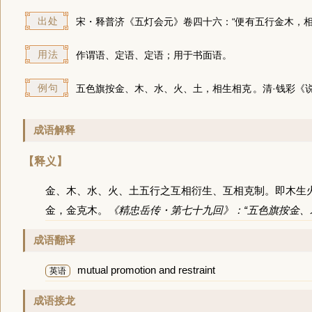
出处
宋・释普济《五灯会元》卷四十六：“便有五行金木，
用法
作谓语、定语、定语；用于书面语。
例句
五色旗按金、木、水、火、土，
相生相克
。清·钱彩《
成语解释
【释义】
金、木、水、火、土五行之互相衍生、互相克制。即木生
金，金克木。
《精忠岳传・第七十九回》：“五色旗按金、
成语翻译
mutual promotion and restraint
英语
成语接龙