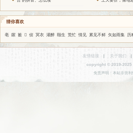
合 的拼音、怎么读
猜你喜欢
亳
䥛
䉤
𧧈
侦
冥衣
灌醉
颐生
荒忙
情见
累见不鲜
矢如雨集
历
友情链接
|
关于我们
copyright © 2019-2
免责声明：本站非营利