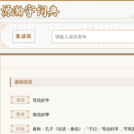
查成语
基础信息
成语
笃信好学
繁体
篤信好學
出处
春秋・孔子《论语・泰伯》：“子曰：‘
笃信好学
，守死善