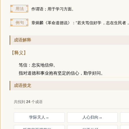
用法
作谓语；用于学习方面。
例句
章炳麟《革命道德说》：“若夫
笃信好学
，志在生民者，
成语解释
【释义】
笃信：忠实地信仰。
指对道德和事业抱有坚定的信心，勤学好问。
成语接龙
共找到
24
个成语
学际天人
→
人心归向
→