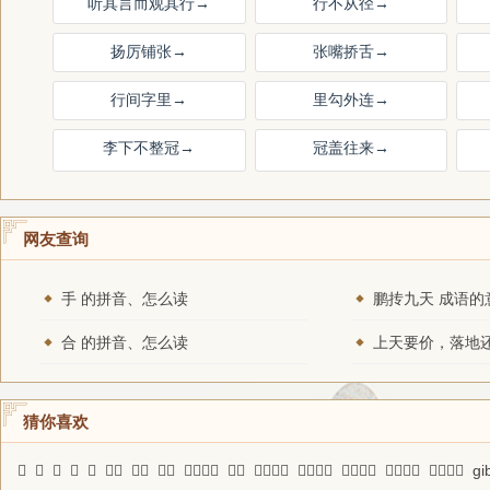
听其言而观其行
→
行不从径
→
扬厉铺张
→
张嘴挢舌
→
行间字里
→
里勾外连
→
李下不整冠
→
冠盖往来
→
网友查询
手 的拼音、怎么读
鹏抟九天 成语的
合 的拼音、怎么读
猜你喜欢
𩂣
𨇫
𩷅
𡆕
揷
登实
石箭
嗜酒
取之不尽
颐辅
谋事在人
鞭擗进里
草泽英雄
多愁善感
晓行夜宿
gi