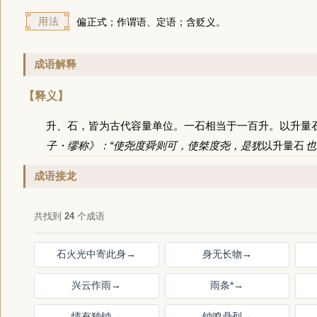
用法
偏正式；作谓语、定语；含贬义。
成语解释
【释义】
升、石，皆为古代容量单位。一石相当于一百升。以升量
子・缪称》：“使尧度舜则可，使桀度尧，是犹
以升量石
也
成语接龙
共找到
24
个成语
石火光中寄此身
→
身无长物
→
兴云作雨
→
雨条*
→
情有独钟
→
钟鸣鼎列
→