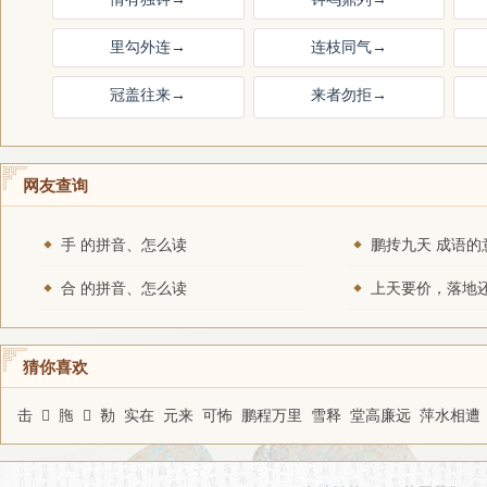
里勾外连
→
连枝同气
→
冠盖往来
→
来者勿拒
→
网友查询
手 的拼音、怎么读
鹏抟九天 成语的
合 的拼音、怎么读
猜你喜欢
击
𦙂
胣
𨔼
勌
实在
元来
可怖
鹏程万里
雪释
堂高廉远
萍水相遭