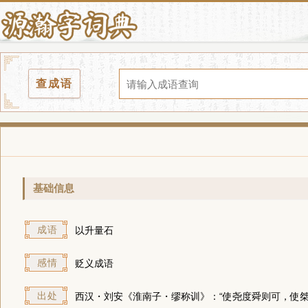
查成语
基础信息
成语
以升量石
感情
贬义成语
出处
西汉・刘安《淮南子・缪称训》：“使尧度舜则可，使