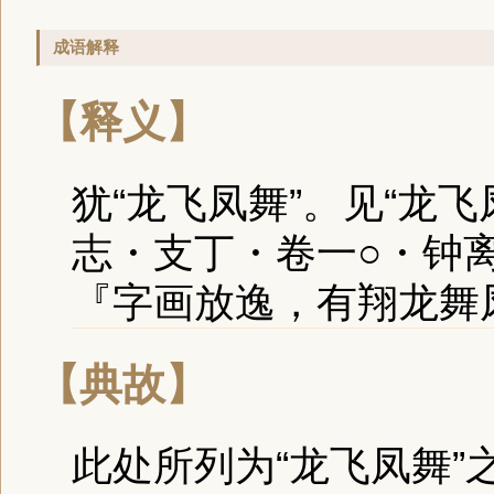
成语解释
【释义】
犹“龙飞凤舞”。见“龙飞
志・支丁・卷一○・钟
『字画放逸，有翔龙舞
【典故】
此处所列为“龙飞凤舞”