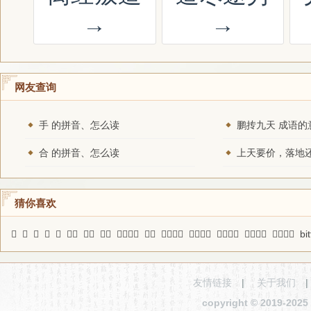
→
→
网友查询
手 的拼音、怎么读
鹏抟九天 成语的
合 的拼音、怎么读
猜你喜欢
𧌲
酂
𥩋
寭
𩇟
溢欲
不省
敷浅
清正廉明
诣入
早为之所
磨砻镌切
巴山夜雨
云屯雨集
孽根祸胎
bit
友情链接
|
关于我们
copyright © 2019-2