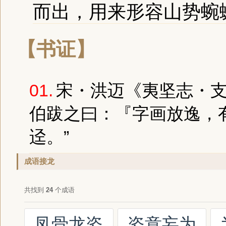
而出，用来形容山势蜿
【书证】
01.
宋・洪迈《夷坚志・支
伯跋之曰：『字画放逸，
迳。”
成语接龙
共找到
24
个成语
凤骨龙姿
姿意妄为