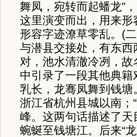
舞凤，宛转而起蟠龙”，
这里演变而出，用来形
形容字迹潦草零乱。(
与潜县交接处，有东西
对，池水清澈冷冽，故
中引录了一段其他典籍
乳长，龙骞凤舞到钱塘。
浙江省杭州县城以南；
峰。这两句话描述了天
蜿蜒至钱塘江。后来“