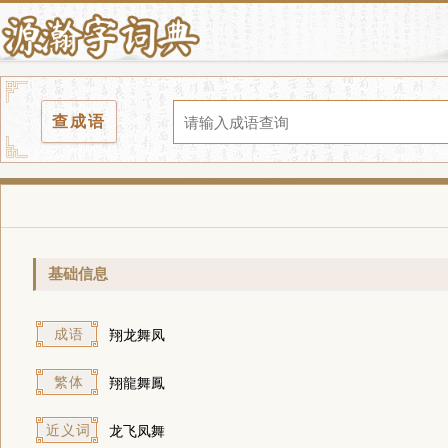
查成语
基础信息
成语
翔龙舞凤
繁体
翔龍舞鳳
近义词
龙飞凤舞