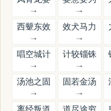
→
→
西颦东效
效犬马力
→
→
唱空城计
计较锱铢
→
→
汤池之固
固若金汤
→
→
离经叛道
道尽途穷