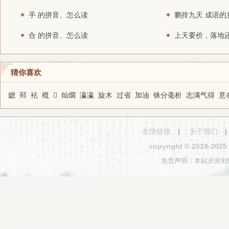
手 的拼音、怎么读
鹏抟九天 成语的
合 的拼音、怎么读
猜你喜欢
嫬
邳
袪
槪
𢙤
灿爓
瀛瀛
旋木
过省
加油
铢分毫析
志满气得
意
友情链接
|
关于我们
copyright © 2019-2
免责声明：本站非营利