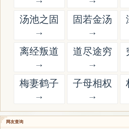
汤池之固
固若金汤
→
→
离经叛道
道尽途穷
→
→
梅妻鹤子
子母相权
→
→
网友查询