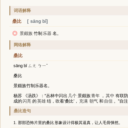
词语解释
桑比
sāng bǐ
◎
景颇族
竹制
乐器
名。
网络解释
桑比
sāng bǐ ㄙㄤ ㄅㄧˇ
桑比
景颇族竹制乐器名。
杨苏 《汤跌》：“丛林中闪出
几个
景颇族
青年
，
其中
有联防
成的
闪亮
的
英雄
结，吹着‘桑比’，
充满
朝气
和
自信
。”自
桑比造句
1. 那部恐怖片里的
桑比
形象设计得极其逼真，让人毛骨悚然。