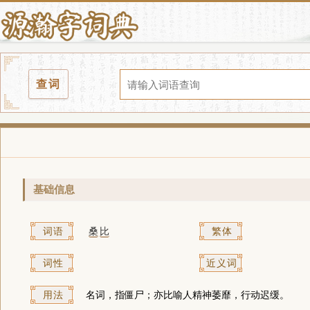
查词
基础信息
词语
桑
比
繁体
词性
近义词
用法
名词，指僵尸；亦比喻人精神萎靡，行动迟缓。