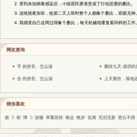
2. 受到未知病毒感染后，小镇居民逐渐变成了行动迟缓的
桑比
。
3. 连续熬夜加班，他第二天上班时整个人都像个
桑比
，双眼无神
4. 我感觉自己这周过得像个
桑比
，每天机械地重复着同样的工作
网友查询
手 的拼音、怎么读
鹏抟九天 成语的
合 的拼音、怎么读
猜你喜欢
瘉
𢿨
权
愽
𧧍
游屦
举重若轻
银边
晩岁
实测
无旧无新
密云不雨