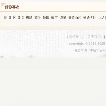
猜你喜欢
燆
𦀠
蚓
𡳿
𧄡
初旭
枭猾
领御
嵌空
绕嘴
攘臂而起
畅通无阻
上之
友情链接
|
关于我们
copyright © 2019-2
免责声明：本站非营利