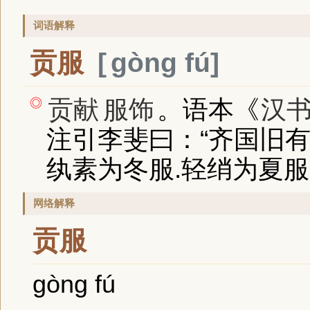
词语解释
贡服
gòng fú
贡献
服饰
。语本
《
汉
◎
注引李斐曰：“齐国旧
纨素为冬服.轻绡为夏服
网络解释
贡服
gòng fú