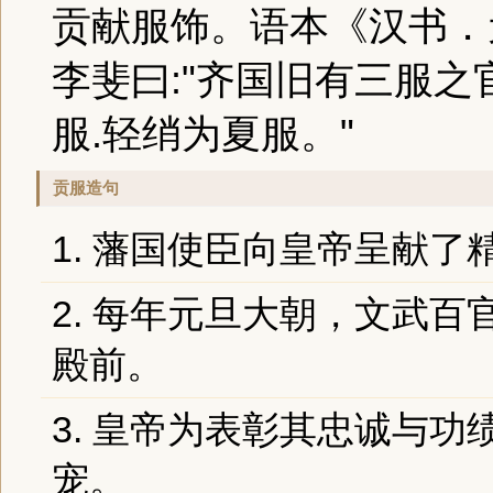
贡献服饰。语本《汉书．
李斐曰:"齐国旧有三服
服.轻绡为夏服。"
贡服造句
1. 藩国使臣向皇帝呈献了
2. 每年元旦大朝，文武百
殿前。
3. 皇帝为表彰其忠诚与
宠。