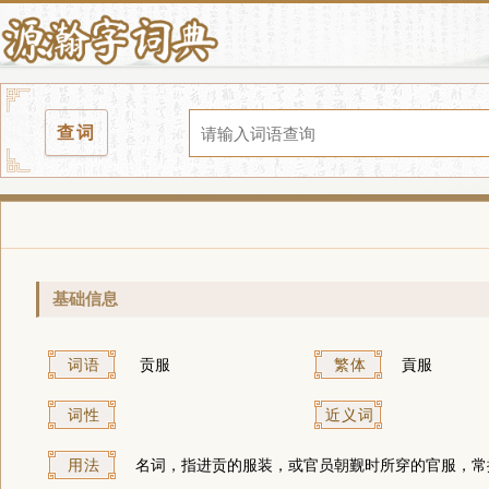
查词
基础信息
词语
贡服
繁体
貢服
词性
近义词
用法
名词，指进贡的服装，或官员朝觐时所穿的官服，常搭