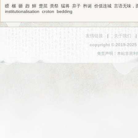
瞟
榐
砸
䞤
鯶
楚屈
类祭
猛将
弃子
矜诞
价值连城
言语无味，
institutionalisation
croton
bedding
友情链接
|
关于我们
copyright © 2019-2
免责声明：本站非营利