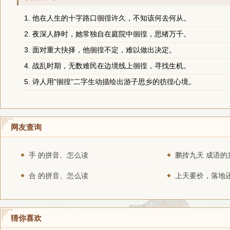
1. 他在人生的十字路口徊徨许久，不知该何去何从。
2. 夜深人静时，她常独自在庭院中徊徨，思绪万千。
3. 面对重大抉择，他徊徨不定，难以做出决定。
4. 战乱时期，无数难民在边境线上徊徨，寻找生机。
5. 诗人用"徊徨"二字生动描绘出游子思乡的彷徨心境。
网友查询
手 的拼音、怎么读
鹏抟九天 成语的
合 的拼音、怎么读
猜你喜欢