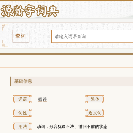
查词
基础信息
词语
徊
徨
繁体
词性
近义词
用法
动词，形容犹豫不决、徘徊不前的状态