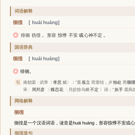
词语解释
徊徨
huái huáng
◎
徘徊
彷徨
。
形容
惊悸
不安
或
心神不定
。
国语辞典
徊徨
huái huáng
◎
徘徊。
引
南朝梁 · 武帝〈
孝思
赋〉：“晨
孤立
而萦结，夕
独处
而
徊
宋 ·
周邦彦
〈
蝶恋花
· 月皎惊乌栖
不定
〉词：“
执手
霜风
网络解释
徊徨
徊徨是一个汉语词语，读音是huái huáng，形容惊悸不安或
徊徨造句