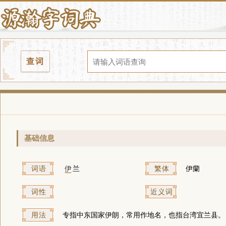
查词
基础信息
词语
伊
兰
繁体
伊蘭
词性
近义词
用法
专指中东国家伊朗，常用作地名，也指台湾宜兰县。