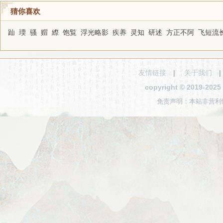
猜你喜欢
䟖
瑌
骚
赗
縩
饱覧
浮光略影
疾养
灵知
研述
方正不阿
飞短流
友情链接
|
关于我们
copyright © 2019-2
免责声明：本站非营利