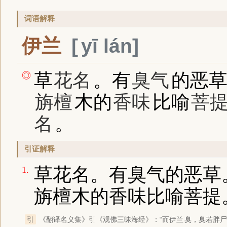
词语解释
伊兰
yī lán
草
花名
。有
臭气
的恶
◎
旃檀
木的
香味
比喻
菩
名
。
引证解释
草花名。有臭气的恶草
1.
旃檀木的香味比喻菩提
引
《翻译名义集》
引
《观佛三昧海经》
：“而
伊兰
臭，臭若胖尸