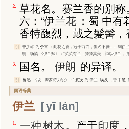
草花名。赛兰香的别称。 
2.
六：“伊
兰花
：蜀 中有
香特馥烈，戴之髮髻，
引
曾少岷 为
余言
：此花之香，冠于万卉，但名不佳……则
伊
明 · 杨慎
《伊兰赋》
：“英英有兰，猗猗其美，謚以
伊兰
，寔
国名。
伊朗
的异译。
3.
引
鲁迅
《坟 · 摩罗诗力说》
：“
复次
为
伊兰
埃及
，皆
中道
国语辞典
伊兰
yī lán
一种
树木
。产于
印度
1.