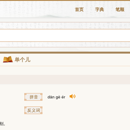
首页
字典
笔顺
单个儿
拼音
dān gè ér
反义词
别。