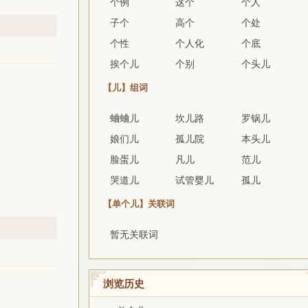
个例
这个
个人
子个
高个
个处
个性
个人化
个底
挨个儿
个别
个头儿
【儿】组词
蛐蛐儿
坎儿路
罗锅儿
娘们儿
孤儿院
本头儿
脸蛋儿
凡儿
范儿
哭道儿
试管婴儿
孤儿
【单个儿】关联词
暂无关联词
浏览历史