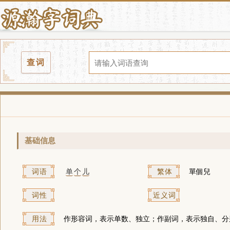
查词
基础信息
词语
单
个
儿
繁体
單個兒
词性
近义词
用法
作形容词，表示单数、独立；作副词，表示独自、分