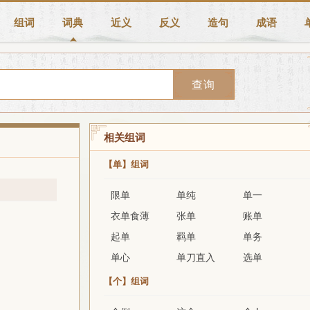
组词
词典
近义
反义
造句
成语
查询
相关组词
【单】组词
限单
单纯
单一
衣单食薄
张单
账单
起单
羁单
单务
单心
单刀直入
选单
【个】组词