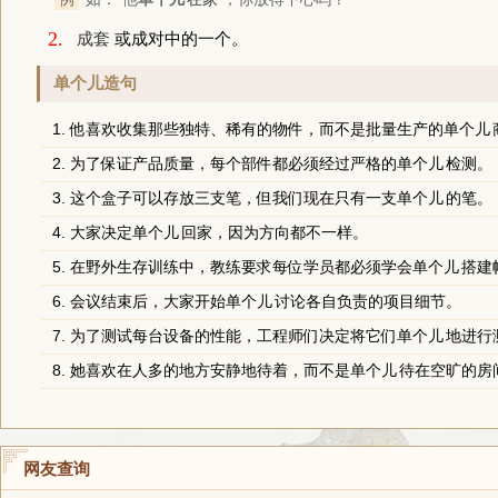
2.
成套
或成对中的一个。
单个儿造句
1. 他喜欢收集那些独特、稀有的物件，而不是批量生产的
单个儿
2. 为了保证产品质量，每个部件都必须经过严格的
单个儿
检测。
3. 这个盒子可以存放三支笔，但我们现在只有一支
单个儿
的笔。
4. 大家决定
单个儿
回家，因为方向都不一样。
5. 在野外生存训练中，教练要求每位学员都必须学会
单个儿
搭建
6. 会议结束后，大家开始
单个儿
讨论各自负责的项目细节。
7. 为了测试每台设备的性能，工程师们决定将它们
单个儿
地进行
8. 她喜欢在人多的地方安静地待着，而不是
单个儿
待在空旷的房
网友查询