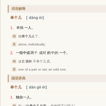
词语解释
单个儿
dāng èr
1.
单独
一人。
例
他
单个儿
走了。
英
alone; individually;
2.
一组中或
两个
成对
的
中的
一个。
例
这套
酒杯
不
单个儿
卖。
英
one of a pair or set; an odd one;
国语辞典
单个儿
dān gè ér
1.
独自一人。
例
如：“他
单个儿
在家
，你放得下心吗？”