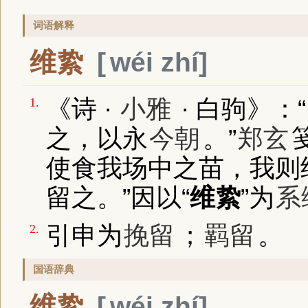
词语解释
维絷
wéi zhí
《诗 ·
小雅
· 白驹》
：“
1.
之，以永
今朝
。”
郑玄
使食我场中之苗，我则
留之。”因以“
维絷
”为
系
引申为
挽留
；
羁留
。
2.
国语辞典
维絷
wéi zhí