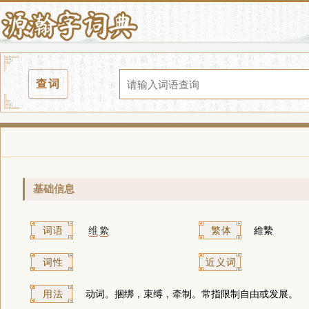
查词
基础信息
词语
维
絷
繁体
維縶
词性
近义词
用法
动词。捆绑，束缚，牵制。常指限制自由或发展。