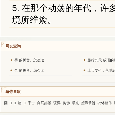
5. 在那个动荡的年代，
境所
维絷
。
网友查询
手 的拼音、怎么读
鹏抟九天 成语的
合 的拼音、怎么读
猜你喜欢
囵
𣠙
𤮻
尯
𩚡
千古
良辰媚景
谖浮
仿佛
曦光
望风承旨
衣钵相传