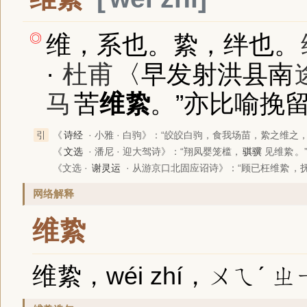
维，系也。絷，绊也。
◎
·
杜甫
〈早发射洪县南
马
苦
维絷
。”亦比喻挽
引
《
诗经
· 小雅 · 白驹》
：“皎皎白驹，食我场苗，絷之维之，
《
文选
· 潘尼 · 迎大驾诗》
：“翔凤婴笼槛，
骐骥
见
维絷
。
《文选 ·
谢灵运
· 从游京口北固应诏诗》
：“顾已枉
维絷
，
网络解释
维絷
维絷，wéi zhí，ㄨㄟˊ 