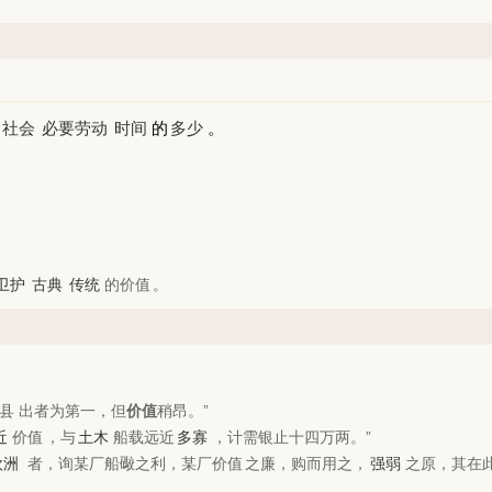
社会
必要劳动
时间
的
多少
。
卫护
古典
传统
的
价值
。
县 出者为第一，但
价值
稍昂。”
近
价值
，与
土木
船载远近
多寡
，计需银止十四万两。”
欧洲
者，询某厂船礮之利，某厂
价值
之廉，购而用之，
强弱
之原，其在此