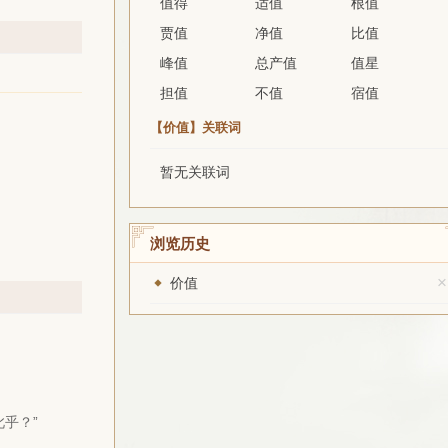
值得
适值
根值
贾值
净值
比值
峰值
总产值
值星
担值
不值
宿值
【价值】关联词
暂无关联词
浏览历史
×
价值
乎？”