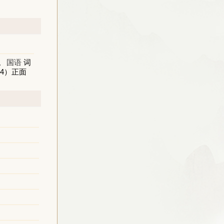
。
国语
词
4）正面