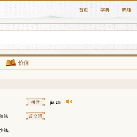
首页
字典
笔顺
价值
拼音
jià zhí
价钱
反义词
少钱。