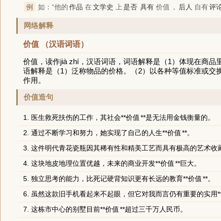
例
如：“他的
作品
在
文学史
上
是否
具有
价值
，
后人
自有
评
网络解释
价值 （汉语词语）
价值，读作jià zhí，汉语词语，词语解释是（1）体现在商品
语解释是（1）泛称物品的价格。（2）以各种等值标准或交
作用。
价值造句
1. 医生救死扶伤的工作，其社会**
价值
**是无法用金钱衡量的。
2. 通过不断学习和努力，她实现了自己的人生**
价值
**。
3. 这件明代青花瓷瓶因其稀有性和精美工艺而具有极高的艺术收藏
4. 这块地皮地理位置优越，未来的商业开发**
价值
**巨大。
5. 独立思考的能力，比死记硬背知识更有长远的教育**
价值
**。
6. 虽然这款旧手机看起来不起眼，但它对我而言仍有重要的实用*
7. 这栋市中心的别墅目前**
价值
**超过三千万人民币。