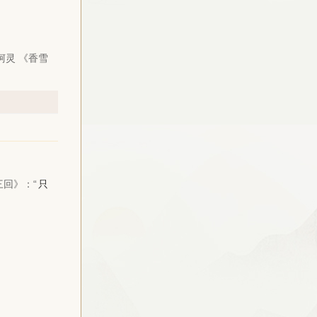
”柯灵
《香雪
三回》
：“
只