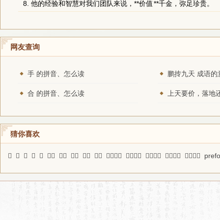
8. 他的经验和智慧对我们团队来说，**
价值
**千金，弥足珍贵。
网友查询
手 的拼音、怎么读
鹏抟九天 成语的
合 的拼音、怎么读
猜你喜欢
𤯋
卡
𨓴
𠼕
贪
明宪
愚顿
儳儳
澄鲜
拍板
要死要活
百无所成
不挠不屈
连蒙带骗
弄巧成拙
pref