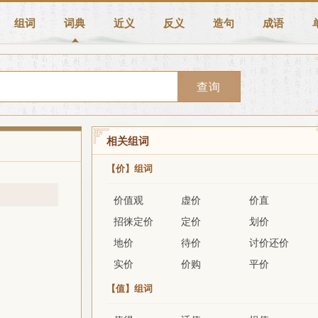
组词
词典
近义
反义
造句
成语
查询
相关组词
【价】组词
价值观
虚价
价直
招徕定价
定价
划价
地价
待价
讨价还价
实价
价购
平价
【值】组词