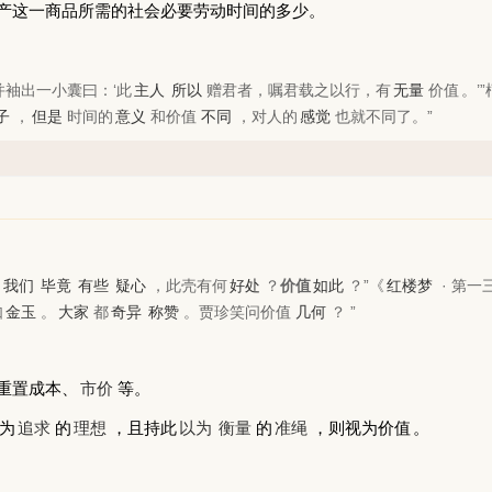
产这一商品所需的社会必要劳动时间的多少。
并袖出一小囊曰：‘此
主人
所以
赠君者，嘱君载之以行，有
无量
价值
。’
子
，
但是
时间的
意义
和
价值
不同
，对人的
感觉
也就不同了。”
我们
毕竟
有些
疑心
，此壳有何
好处
？
价值
如此
？”
《
红楼梦
· 第一
如
金玉
。
大家
都
奇异
称赞
。贾珍笑问
价值
几何
？ ”
重置成本、
市价
等。
为
追求
的
理想
，且持此
以为
衡量
的
准绳
，则视为
价值
。