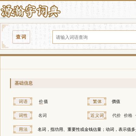
查词
基础信息
词语
价
值
繁体
價值
词性
名词
近义词
代价
价格
用法
名词，指功用、重要性或金钱估量；动词，表示值多