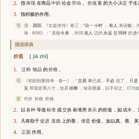
2.
指
体现
在商品
中的
社会
劳动
。
价值
量
的大小
决定
于生
3.
指积极的作用。
引
清 ·
酉阳
《女盗侠传》
卷三：“隔一
小时
，
有人
来还帔，
海 · 时间》
：“
古往今来
，时间
老人
迈的
永远
是
同样
的
步
国语辞典
价值
jià zhí
1.
泛称
物品
的
价格
。
引
《初刻拍案惊奇 · 卷一》
：“
交易
事已成，
不必
说了，
只是
见
帮底皆厚八寸，纹若
槟榔
，味若檀麝，以手叩之，玎珰
近
代价
价格
价钱
2.
以
各种
等值
标准
或
交换
标准所
表示
的
价值
，如
成本
、
3.
凡有助于
促进
道德
上的善，
便是
价值
。如以真、善、美
4.
正面
作用。