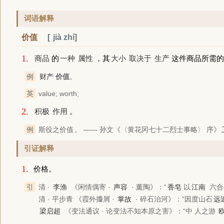
词语解释
价值
jià zhí
1.
商品
的
一种
属性
，其
大小
取决于
生产
这件商品所需的
例
财产
价值
。
英
value; worth;
2.
积极
作用
。
例
斯役之
价值
。 —— 孙文
《〈黄花冈七十二烈士事略〉 序》
引证解释
1.
价格。
引
清 ·
李渔
《闲情偶寄 ·
声容
· 薰陶》
：“
香皂
以
江南
六合
清 · 平步青
《霞外攟屑 ·
掌故
· 碎石治河》
：“因度山石
远
梁启超
《变法通议 · 论变法不知本原之害》
：“中 人之游