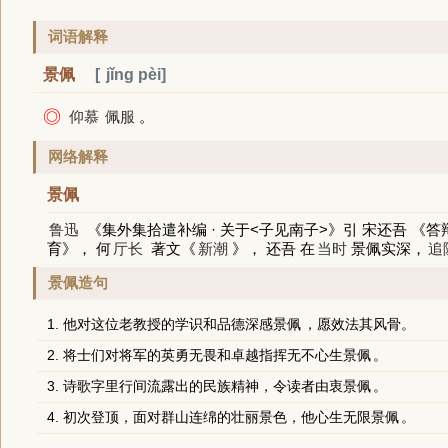
词语解释
景佩
jǐng pèi
◎
仰慕
佩服
。
网络解释
景佩
鲁迅
《集外集拾遣补编 · 关于<子见南子>》引 宋还吾 《答
育》， 何
厅长
著文《
新潮
》， 还吾 在
当时
景佩实深，
追
景佩造句
1. 他对这位老教授的学识和品德深感
景佩
，愿效法其风骨。
2. 将士们对将军的英勇无畏和卓越指挥无不心生
景佩
。
3. 诗歌字里行间流露出的民族精神，令读者由衷
景佩
。
4. 初次登顶，面对群山连绵的壮丽景色，他心生无限
景佩
。