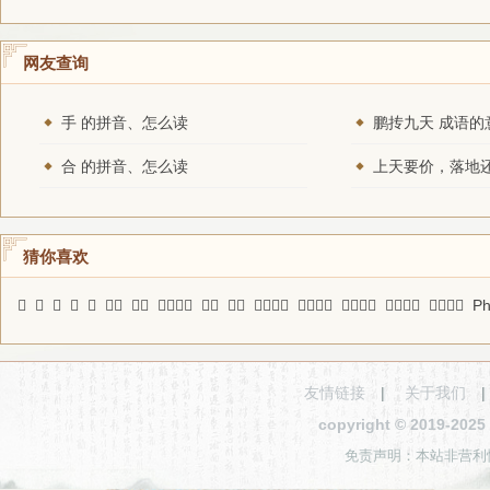
网友查询
手 的拼音、怎么读
鹏抟九天 成语的
合 的拼音、怎么读
猜你喜欢
𨐓
𡩟
嬻
髦
阝
迅驶
铜洗
坐收渔利
时计
燔玉
年丰时稔
深情底理
刿目鉥心
油干火尽
清歌妙舞
Ph
友情链接
|
关于我们
copyright © 2019-2
免责声明：本站非营利