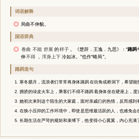
词语解释
◎
局曲不伸貌。
国语辞典
◎
卷曲
不能
舒展
的
样子
。
《楚辞．王逸．九思》
：“
踡跼
伸
不得
，
浑身上下
冷如冰。”也作“
蜷局
”。
踡跼造句
1. 寒冬腊月，流浪者们常常将身体
踡跼
在街角或桥洞下，希望能
2. 拥挤的绿皮火车上，乘客们不得不
踡跼
着身体坐在硬座上，度
3. 她初次来到这个陌生的大家庭，面对亲戚们的热情，反而感到
4. 在狭小压抑的工作环境中，即使是思维最活跃的人，也难免会
5. 长期生活在严苛的规矩和束缚下，他变得小心翼翼，内心充满