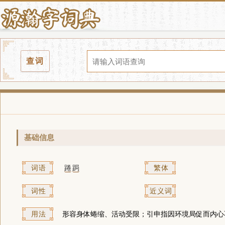
查词
基础信息
词语
踡
跼
繁体
词性
近义词
用法
形容身体蜷缩、活动受限；引申指因环境局促而内心