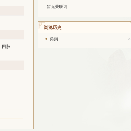
暂无关联词
浏览历史
×
踡跼
跼
四肢