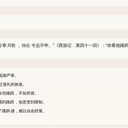
兮寒
局数
，
独处
兮志不申。”
《西游记．第四十一回》
：“你看他
踡
抵御严寒。
过漫长的旅途。
有些
踡跼
，不知所措。
感到
踡跼
，创意受到限制。
了
踡跼
感，难以自由舒展。