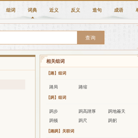
组词
词典
近义
反义
造句
成语
查询
相关组词
【踡】组词
踡局
踡缩
【跼】组词
跼步
跼高蹐厚
跼地籥天
跼顿
跼尺
跼躬
【踡跼】关联词