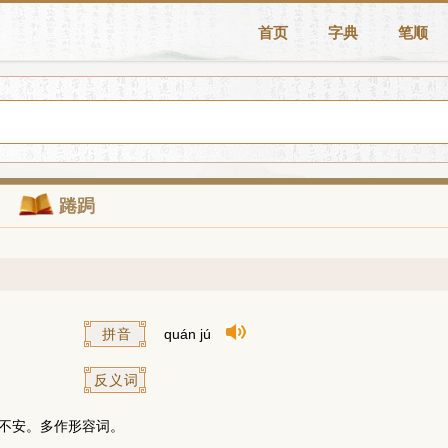
首页
字典
笔顺
踡跼
拼音
quán jú
反义词
不安。多作形容词。