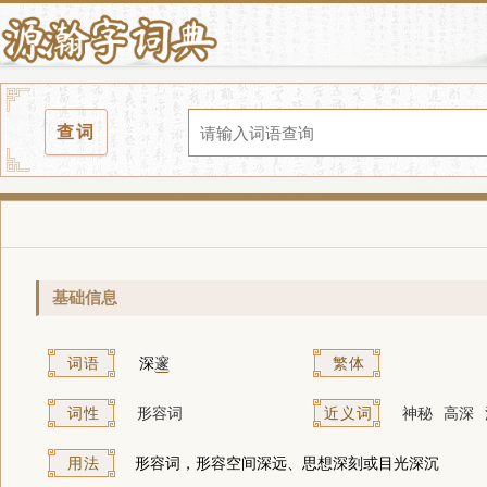
查词
基础信息
词语
深
邃
繁体
词性
形容词
近义词
神秘
高深
用法
形容词，形容空间深远、思想深刻或目光深沉