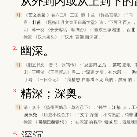
从外到内或从上到下的
引
《
艺文类聚
》
卷六二引
三国
魏 卞兰
《许昌宫赋》
：“
同一
唐 ·
杜甫
《题衡山县文宣王庙新学堂》
诗：“下可容
百人
，
明 · 蒋一葵
《长安客话 · 晾鹰台》
：“臺东三塚
相望
，
西北
徐迟
《汉水桥头》
：“汉水
宽阔
而
深邃
。”
幽深。
2.
引
《旧五代史 · 晋书 · 张筠传》
：“及罢归
之后
，
第宅
宏敞，
宋 · 王明清
《玉照新志》
卷二：“
深邃
之所，有
水殿
一，
游
丁玲
《三日杂记》
：“我
猜想
在那
看不见
底的，
黑洞
的，
精深；深奥。
3.
引
清 · 李斗
《扬州画舫录 · 草河录下》
：“孙兰，
江都
人，工
吴沃尧
《历史小说总序》
：“
文字
深邃
，不有笺註，苟非
徐迟
《
哥德巴赫猜想
》
：“在
深邃
的
数学
领域
里，既散魂
深沉
。
4.