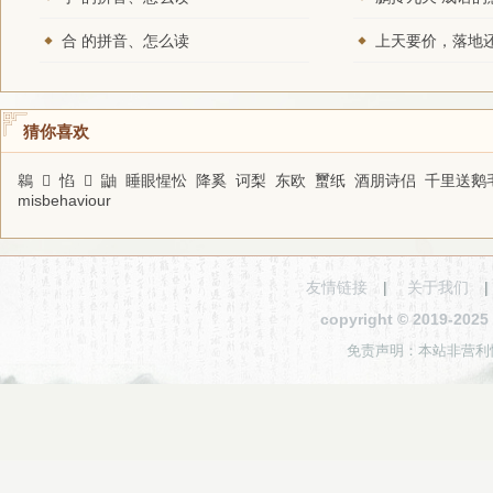
合 的拼音、怎么读
猜你喜欢
鷎
𡕹
惂
𣹟
鼬
睡眼惺忪
降奚
诃梨
东欧
蠒纸
酒朋诗侣
千里送鹅
misbehaviour
友情链接
|
关于我们
copyright © 2019-2
免责声明：本站非营利