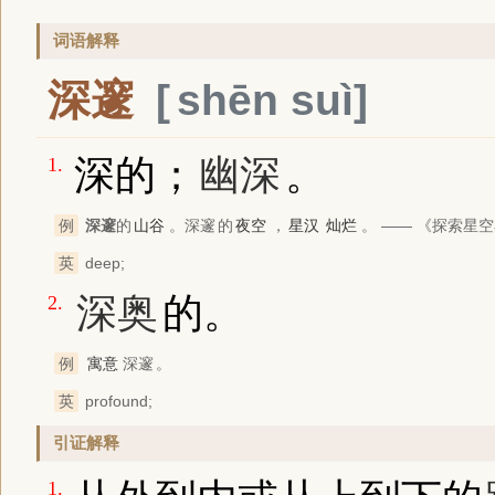
词语解释
深邃
shēn suì
深的；
幽深
。
1.
例
深邃
的
山谷
。
深邃
的
夜空
，
星汉
灿烂
。 ——
《探索星空
英
deep;
深奥
的。
2.
例
寓意
深邃
。
英
profound;
引证解释
1.