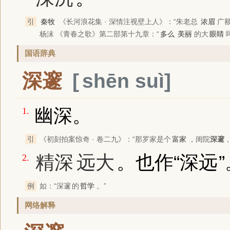
引
秦牧
《长河浪花集 · 深情注视壁上人》
：“朱老总
浓眉
广
杨沫
《青春之歌》
第二部第十九章：“
多么
美丽
的大
眼睛
国语辞典
深邃
shēn suì
幽深。
1.
引
《初刻拍案惊奇 · 卷二九》
：“那罗家是个
富家
，闺院
深邃
精深
远大
。也作“
深远
2.
例
如：“
深邃
的
哲学
。”
网络解释