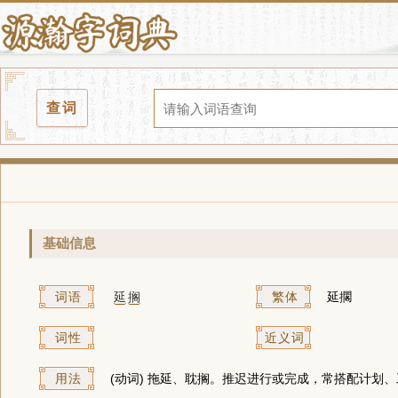
查词
基础信息
词语
延
搁
繁体
延擱
词性
近义词
用法
(动词) 拖延、耽搁。推迟进行或完成，常搭配计划