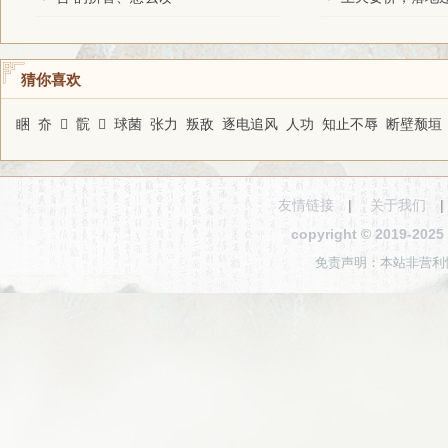
猜你喜欢
睏
夼
𣦱
䯘
𣶉
球菌
张力
叛敌
逐电追风
人功
知止不辱
断壁颓垣
友情链接
|
关于我们
copyright © 2019-2
免责声明：本站非营利