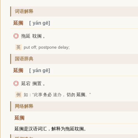
词语解释
延搁
yán gē
◎
拖延
耽搁
。
英
put off; postpone delay;
国语辞典
延搁
yán gē
◎
延宕
搁置
。
例
如：“此事
务必
速办，
切勿
延搁
。”
网络解释
延搁
延搁是汉语词汇，解释为拖延耽搁。