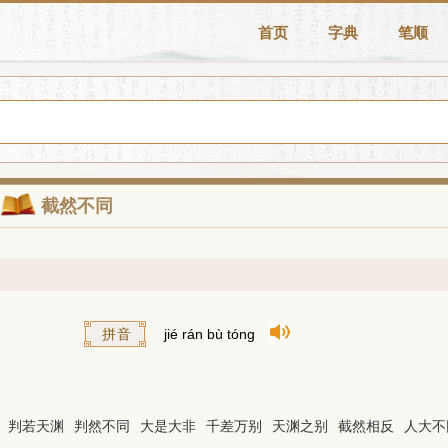
首页
字典
笔顺
截然不同
拼音
jié rán bù tóng
判若天渊
判然不同
大是大非
千差万别
天渊之别
截然相反
人大不