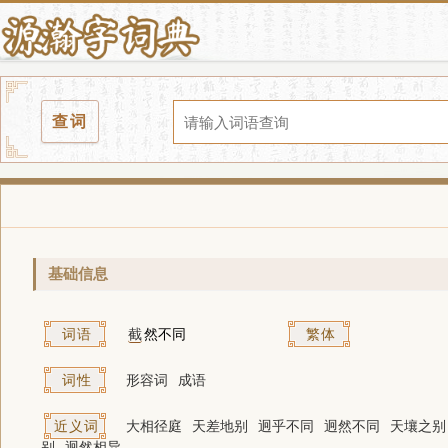
查词
基础信息
词语
截
然不同
繁体
词性
形容词
成语
近义词
大相径庭
天差地别
迥乎不同
迥然不同
天壤之别
别
迥然相异