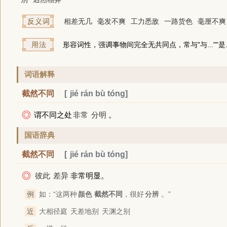
反义词
相差无几
毫发不爽
工力悉敌
一路货色
毫厘不爽
用法
形容词性，强调事物间完全无共同点，常与"与...""是..
词语解释
截然不同
jié rán bù tóng
◎
谓不同之处
非常
分明
。
国语辞典
截然不同
jié rán bù tóng
◎
彼此
差异
非常明显。
例
如：“这两种
颜色
截然不同
，很好
分辨
。”
近
大相径庭
天差地别
天渊之别