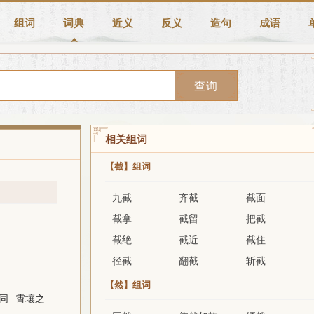
组词
词典
近义
反义
造句
成语
查询
相关组词
【截】组词
九截
齐截
截面
截拿
截留
把截
截绝
截近
截住
径截
翻截
斩截
【然】组词
同
霄壤之