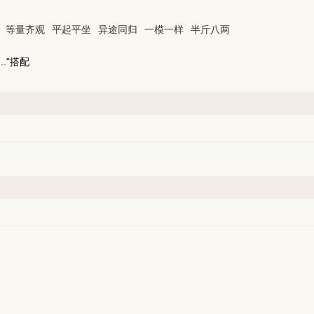
等量齐观
平起平坐
异途同归
一模一样
半斤八两
."搭配