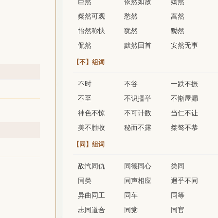
巨然
依然如故
嫣然
粲然可观
愁然
蒿然
怡然称快
犹然
黝然
侃然
默然回首
安然无事
【不】组词
不时
不谷
一跌不振
不至
不识擡举
不惭屋漏
神色不惊
不可计数
当仁不让
美不胜收
秘而不露
桀骜不恭
【同】组词
敌忾同仇
同德同心
类同
同类
同声相应
迥乎不同
异曲同工
同车
同等
志同道合
同党
同官