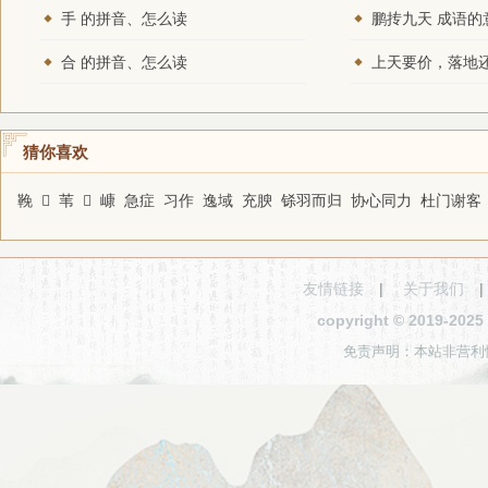
手 的拼音、怎么读
鹏抟九天 成语的
合 的拼音、怎么读
猜你喜欢
鞔
𢊍
苇
𡹏
嵻
急症
习作
逸域
充腴
铩羽而归
协心同力
杜门谢客
友情链接
|
关于我们
copyright © 2019-2
免责声明：本站非营利