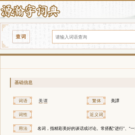
查词
基础信息
词语
美
谭
繁体
美譚
词性
近义词
用法
名词，指精彩美好的谈话或讨论。常搭配“进行”、“一