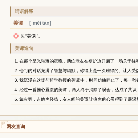
词语解释
美谭
měi tán
◎
见“
美谈
”。
美谭造句
1. 在那个星光璀璨的夜晚，两位老友在壁炉边开启了一场关于往
2. 他们的对话充满了智慧与幽默，称得上是一次难得的、让人受
3. 我沉浸在这场与哲学教授的
美谭
中，时间仿佛静止了，每一秒
4. 经过一番推心置腹的
美谭
，两人终于消除了误会，达成了共识
5. 篝火旁，吉他声轻扬，友人间的
美谭
让疲惫的心灵得到了最深
网友查询