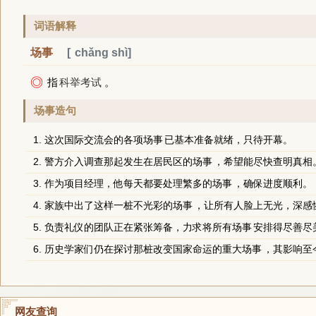
词语解释
场事
chǎng shì
◎
指
科举考试
。
场事造句
1. 这次国际交流会的各项
场事
已基本准备就绪，只待开幕。
2. 警方介入调查那起发生在居民区的
场事
，希望能尽快查明真相
3. 作为项目经理，他每天都要处理繁多的
场事
，确保进度顺利。
4. 家族中出了这样一桩不光彩的
场事
，让所有人脸上无光，深感
5. 负责礼仪的团队正在紧张筹备，力求将所有
场事
安排得尽善尽
6. 历史学家们仍在探讨那桩改变国家命运的重大
场事
，其影响至
网友查询