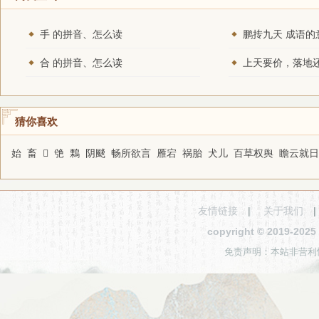
手 的拼音、怎么读
鹏抟九天 成语的
合 的拼音、怎么读
猜你喜欢
始
畜
𦻁
䒊
鷅
阴颷
畅所欲言
雁宕
祸胎
犬儿
百草权舆
瞻云就日
友情链接
|
关于我们
copyright © 2019-2
免责声明：本站非营利