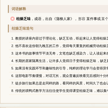
词语解释
◎
枯燥乏味
，成语，出自
《蒲柳人家》
，
形容
某件事或
某
枯燥乏味造句
1. 教授的讲座内容过于理论化，缺乏互动，听起来让人觉得
枯燥
2. 他不喜欢这份朝九晚五的工作，觉得每天重复的机械劳动
枯燥
3. 这本书的故事情节平淡无奇，文笔也缺乏感染力，让人读起来
4. 长期的居家隔离生活，让许多人觉得日子变得
枯燥乏味
，缺乏
5. 如果没有实践环节和趣味性的引导，纯粹的理论学习会变得异
6. 这部电影节奏缓慢，对话冗长，观众普遍反映看完后感到十分
7. 徒步旅行如果总是走同样的路，看同样的风景，时间久了也会
8. 传统的填鸭式教学方法往往使学生觉得课堂
枯燥乏味
，难以集