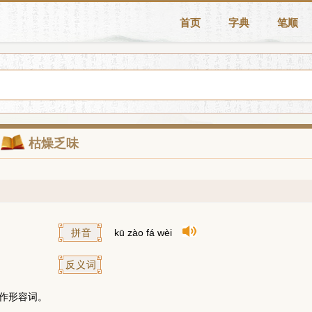
首页
字典
笔顺
枯燥乏味
拼音
kū zào fá wèi
反义词
作形容词。