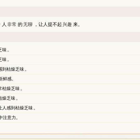
个
人
非常
的
无聊
，让人提不起
兴趣
来。
乏味
。
乏味
。
感到
枯燥乏味
。
新鲜感。
常
枯燥乏味
。
枯燥乏味
。
让人感到
枯燥乏味
。
中注意力。