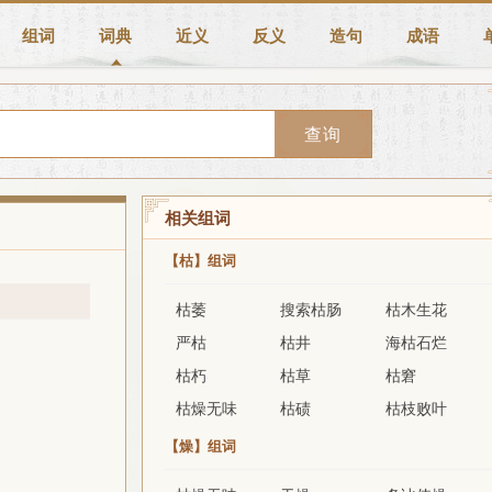
组词
词典
近义
反义
造句
成语
查询
相关组词
【枯】组词
枯萎
搜索枯肠
枯木生花
严枯
枯井
海枯石烂
枯朽
枯草
枯窘
枯燥无味
枯碛
枯枝败叶
【燥】组词