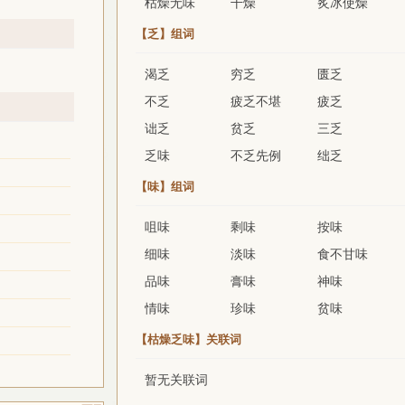
枯燥无味
干燥
炙冰使燥
【乏】组词
渴乏
穷乏
匮乏
不乏
疲乏不堪
疲乏
诎乏
贫乏
三乏
乏味
不乏先例
绌乏
【味】组词
咀味
剩味
按味
细味
淡味
食不甘味
品味
膏味
神味
情味
珍味
贫味
【枯燥乏味】关联词
暂无关联词