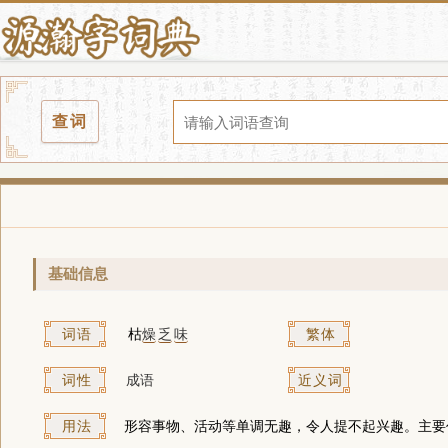
查词
基础信息
词语
枯
燥
乏
味
繁体
词性
成语
近义词
用法
形容事物、活动等单调无趣，令人提不起兴趣。主要