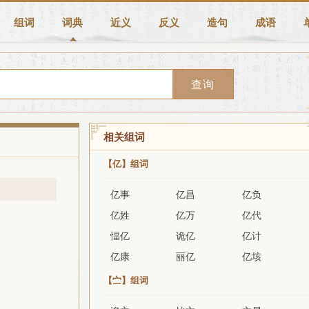
组词
词典
近义
反义
造句
成语
查询
相关组词
【亿】组词
亿事
亿昌
亿负
亿姓
亿万
亿代
愊亿
诡亿
亿计
亿康
丽亿
亿垓
【㝉】组词