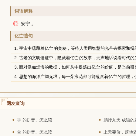
词语解释
◎
安宁
。
亿㝉造句
1. 宇宙中蕴藏着
亿㝉
的奥秘，等待人类用智慧的光芒去探索和揭
2. 古老的文明遗迹中，隐藏着
亿㝉
的故事，无声地诉说着时代的
3. 面对浩如烟海的数据，如何从中提炼出
亿㝉
的价值，是当前研
4. 思想的海洋广阔无垠，每一朵浪花都可能蕴含着
亿㝉
的哲理，
网友查询
手 的拼音、怎么读
鹏抟九天 成语的
合 的拼音、怎么读