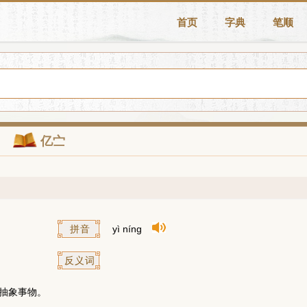
首页
字典
笔顺
亿㝉
拼音
yì níng
反义词
抽象事物。