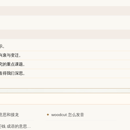
示。
兴衰与变迁。
究的重点课题。
值得我们深思。
意思和接龙
woodcut 怎么发音
上天要价，落地还钱 成语的意思和接龙