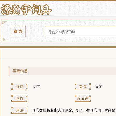
查词
基础信息
词语
亿㝉
繁体
億宁
词性
近义词
用法
形容数量极其庞大且深邃、复杂。作形容词，常修饰