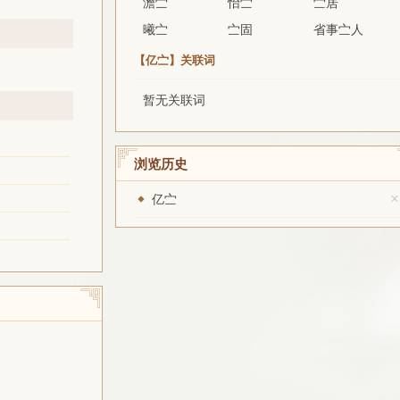
澹㝉
怡㝉
㝉居
曦㝉
㝉固
省事㝉人
【亿㝉】关联词
暂无关联词
浏览历史
×
亿㝉