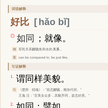
词语解释
好比
hǎo bǐ
如同
；就像。
◎
例
军民关系
好比
鱼和水的
关系
。
英
can be compared to; be just like;
引证解释
谓同样美貌。
1.
引
《楚辞 · 招魂》
：“容态
好比
，顺弥代些。”
王逸 注：“言美女众多，其貌齐同，姿态好美。”
如同；譬如。
2.