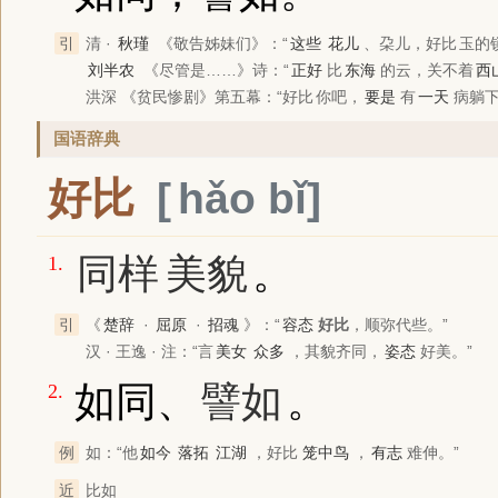
引
清 ·
秋瑾
《敬告姊妹们》
：“
这些
花儿
、朶儿，
好比
玉的
刘半农
《尽管是……》
诗：“
正好
比
东海
的云，关不着
西
洪深
《贫民惨剧》
第五幕：“
好比
你吧，
要是
有
一天
病躺
国语辞典
好比
hǎo bǐ
同样
美貌
。
1.
引
《
楚辞
·
屈原
·
招魂
》
：“
容态
好比
，顺弥代些。”
汉 · 王逸 · 注：“言
美女
众多
，其貌齐同，
姿态
好美。”
如同、
譬如
。
2.
例
如：“他
如今
落拓
江湖
，
好比
笼中鸟
，
有志
难伸。”
近
比如