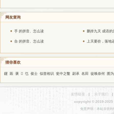
网友查询
手 的拼音、怎么读
鹏抟九天 成语的
合 的拼音、怎么读
猜你喜欢
鑳
䠆
褒
𥘡
乜
俊士
似曾相识
瓮中之鳖
尉承
名田
徒唤奈何
图为
友情链接
|
关于我们
copyright © 2019-2
免责声明：本站非营利