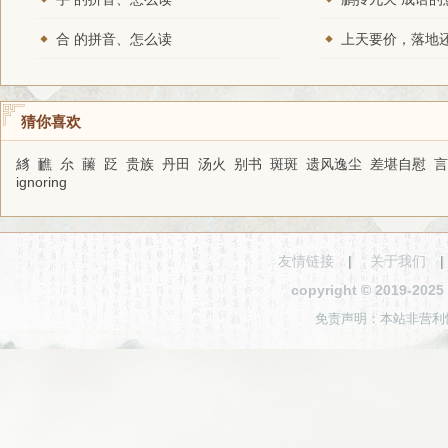
合 的拼音、怎么读
猜你喜欢
絼
䩌
厼
䕨
䟪
贵族
丹田
汤火
别书
斑斑
遗风逸尘
差堪自慰
言
ignoring
友情链接
|
关于我们
copyright © 2019-2
免责声明：本站非营利