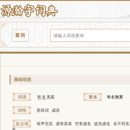
查词
基础信息
词语
有
名
无实
繁体
有名無實
词性
形容词
成语
近义词
有声无实
虚有其表
空有虚名
徒负虚名
名不符实
有