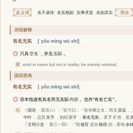
反义词
名不虚传
名实相副
实事求是
名副其实
用法
词语解释
有名无实
yǒu míng wú shí
◎
只具
空名
，并无
实际
。
英
exist in name but not in reality; be merely nominal;
国语辞典
有名无实
yǒu míng wú shí
◎
语本指虚有其名而无实际
内容
。也作“
有名亡实
”。
引
《
国语
· 晋语八》
：“宣子曰：『吾有卿之名，而无
其实
，
中叶
，忌其
失节
，割削
宗子
，
有名无实
，
天下
旷然，复袭
《
文明小史
· 第三一回》
：“我
做官
是你
晓得
的，那有
余