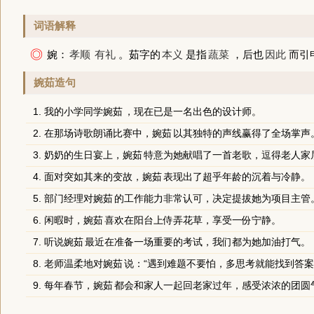
词语解释
◎
婉：
孝顺
有礼
。茹字的
本义
是指
蔬菜
，后也
因此
而引
婉茹造句
1. 我的小学同学
婉茹
，现在已是一名出色的设计师。
2. 在那场诗歌朗诵比赛中，
婉茹
以其独特的声线赢得了全场掌声
3. 奶奶的生日宴上，
婉茹
特意为她献唱了一首老歌，逗得老人家
4. 面对突如其来的变故，
婉茹
表现出了超乎年龄的沉着与冷静。
5. 部门经理对
婉茹
的工作能力非常认可，决定提拔她为项目主管
6. 闲暇时，
婉茹
喜欢在阳台上侍弄花草，享受一份宁静。
7. 听说
婉茹
最近在准备一场重要的考试，我们都为她加油打气。
8. 老师温柔地对
婉茹
说：“遇到难题不要怕，多思考就能找到答案
9. 每年春节，
婉茹
都会和家人一起回老家过年，感受浓浓的团圆