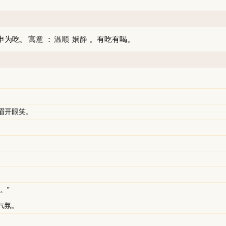
申为吃。
寓意
：
温顺
娴静
。有吃有喝。
。
眉开眼笑。
。
。”
气氛。