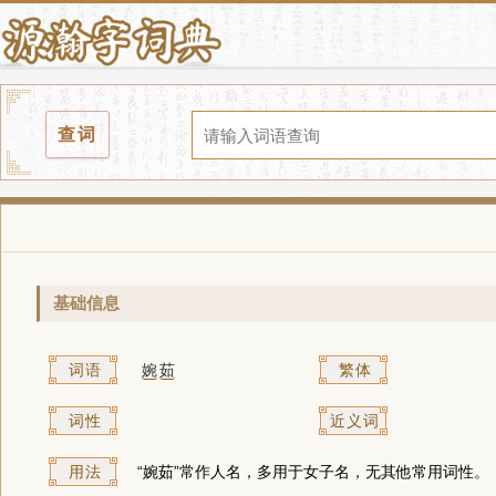
查词
基础信息
词语
婉
茹
繁体
词性
近义词
用法
“婉茹”常作人名，多用于女子名，无其他常用词性。