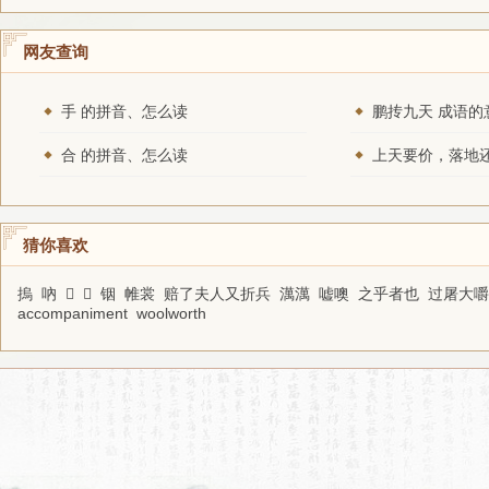
网友查询
手 的拼音、怎么读
鹏抟九天 成语的
合 的拼音、怎么读
猜你喜欢
摀
吶
𣨛
𥀯
铟
帷裳
赔了夫人又折兵
澫澫
嘘噢
之乎者也
过屠大嚼
accompaniment
woolworth