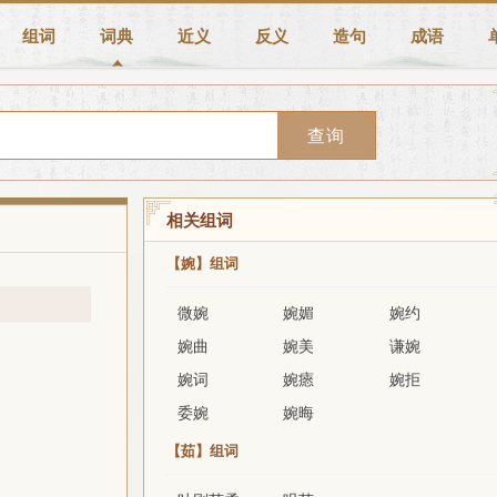
组词
词典
近义
反义
造句
成语
查询
相关组词
【婉】组词
微婉
婉媚
婉约
婉曲
婉美
谦婉
婉词
婉瘱
婉拒
委婉
婉晦
【茹】组词