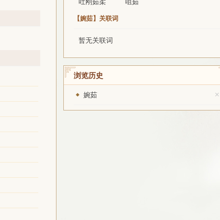
吐刚茹柔
咀茹
【婉茹】关联词
暂无关联词
浏览历史
×
婉茹