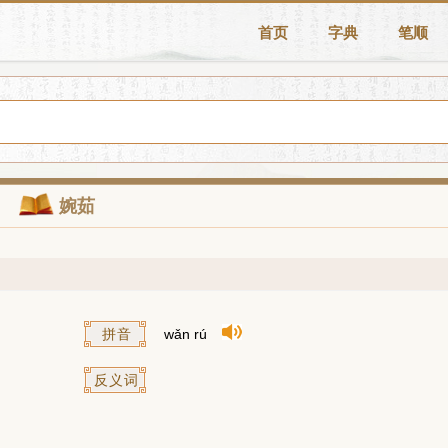
首页
字典
笔顺
婉茹
拼音
wǎn rú
反义词