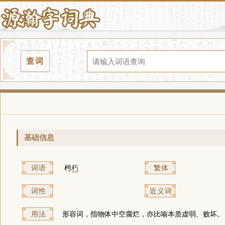
查词
基础信息
词语
枵
朽
繁体
词性
近义词
用法
形容词，指物体中空腐烂，亦比喻本质虚弱、败坏。