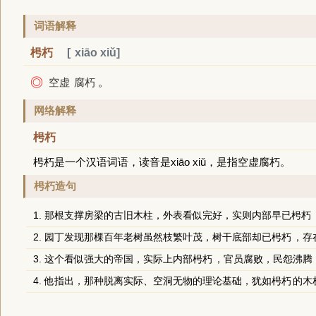
词语解释
枵朽
xiāo xiǔ
◎
空虚
腐朽
。
网络解释
枵朽
枵朽是一个汉语词语，读音是xiāo xiǔ，是指空虚腐朽。
枵朽造句
1. 那根支撑房梁的古旧木柱，外表看似完好，实则内部早已
枵朽
2. 园丁发现那棵百年老树虽然枝繁叶茂，树干底部却已
枵朽
，存
3. 这个看似强大的帝国，实际上内部
枵朽
，官员腐败，民怨沸腾
4. 他指出，那种脱离实际、空洞无物的理论基础，犹如
枵朽
的木