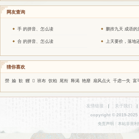
网友查询
手 的拼音、怎么读
鹏抟九天 成语的
合 的拼音、怎么读
猜你喜欢
禜
媮
歓
貜
𦜔
班布
饮柏
尾衔
释渴
艳靡
扇风点火
千虑一失
富
友情链接
|
关于我们
copyright © 2019-2
免责声明：本站非营利