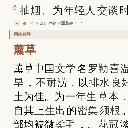
抽烟
。为
年轻人
交谈
◎
例
如：“他又躲到
浴室
里
熏草
去了！”
网络解释
薰草
薰草中国
文学
名
罗勒
喜
旱
，
不耐
涝，以
排水
良
土为佳。为
一年生
草本
，
自其上
生出
的
密集
须根
部均被微
柔毛
，。
花冠