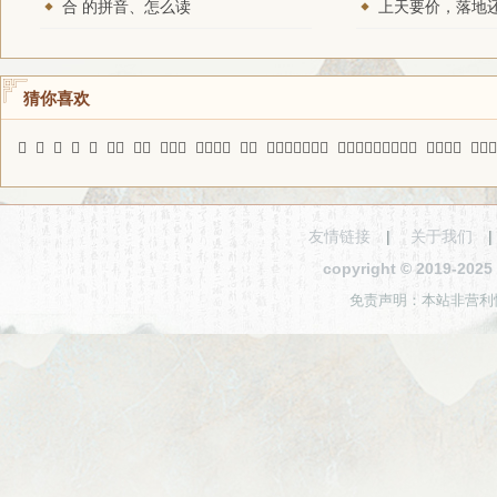
合 的拼音、怎么读
猜你喜欢
𠧪
凌
𩃰
鏚
飞
攻禜
致电
美术家
愤不顾身
直名
一尺水，百丈波
视而弗见，听而弗闻
老虎屁股
瘦骨梭
友情链接
|
关于我们
copyright © 2019-2
免责声明：本站非营利