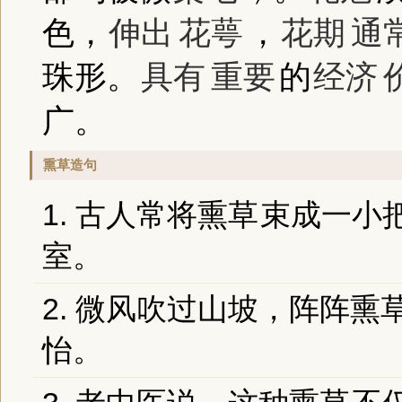
色，
伸出
花萼
，
花期
通
珠形。
具有
重要
的
经济
广。
熏草造句
1. 古人常将
熏草
束成一小
室。
2. 微风吹过山坡，阵阵
熏
怡。