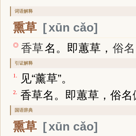
词语解释
熏草
xūn cǎo
香草
名。即蕙草，
俗名
◎
引证解释
见“薰草”。
1.
香草名。即蕙草，俗名
2.
国语辞典
熏草
xūn cǎo