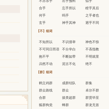
不亦乐乎
出乎预料
似乎
合乎
忘乎所以
瞠乎其后
何乎
呜乎
之乎者也
玄乎
神乎其神
迥乎不同
【不】组词
不知所以
不识擡举
神色不惊
不可同日而语
不分皁白
不吝指教
抱不平
不断如带
不明就里
岿然不动
泥古不化
绝不
【群】组词
鹤立鸡群
成群结队
群集
群众路线
群众
卓尔不群
合群
拔类超群
群贤毕至
狐群狗党
蜂群
群龙无首