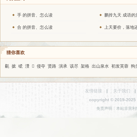
手 的拼音、怎么读
鹏抟九天 成语的
合 的拼音、怎么读
猜你喜欢
氄
摭
㖁
灒
𨤇
侵夺
贤路
演承
该尽
架格
出山泉水
初发芙蓉
狗
友情链接
|
关于我们
copyright © 2019-2
免责声明：本站非营利