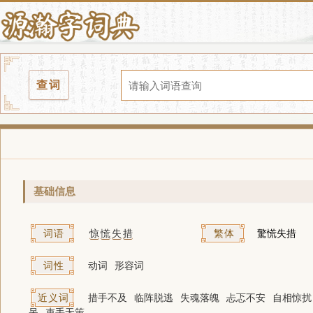
查词
基础信息
词语
惊
慌
失
措
繁体
驚慌失措
词性
动词
形容词
近义词
措手不及
临阵脱逃
失魂落魄
忐忑不安
自相惊扰
呆
束手无策