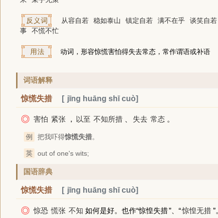
反义词
从容自若
稳如泰山
镇定自若
满不在乎
谈笑自若
事
不慌不忙
用法
动词，形容惊慌害怕得失去常态，常作谓语或补语
词语解释
惊慌失措
jīng huāng shī cuò
◎
害怕
紧张
，
以至
不知所措
、
失去
常态
。
例
把我吓得
惊慌失措
。
英
out of one's wits;
国语辞典
惊慌失措
jīng huāng shī cuò
◎
惊恐
慌张
不知
如何是好。也作“
惊惶失措
”、“
惊惶无措
”