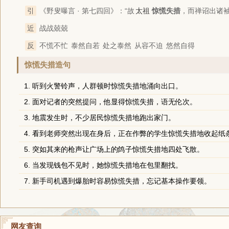
引
《野叟曝言 · 第七四回》
：“故
太祖
惊慌失措
，而禅诏出诸袖
近
战战兢兢
反
不慌不忙
泰然自若
处之泰然
从容不迫
悠然自得
惊慌失措造句
1. 听到火警铃声，人群顿时惊慌失措地涌向出口。
2. 面对记者的突然提问，他显得惊慌失措，语无伦次。
3. 地震发生时，不少居民惊慌失措地跑出家门。
4. 看到老师突然出现在身后，正在作弊的学生惊慌失措地收起纸
5. 突如其来的枪声让广场上的鸽子惊慌失措地四处飞散。
6. 当发现钱包不见时，她惊慌失措地在包里翻找。
7. 新手司机遇到爆胎时容易惊慌失措，忘记基本操作要领。
网友查询