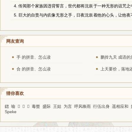
4. 传闻那个家族因违背誓言，世代都将
沈祟
于一种无形的诅咒之
5. 巨大的自责与内疚像无形之手，日夜
沈祟
着他的心头，让他夜
网友查询
手 的拼音、怎么读
鹏抟九天 成语的
合 的拼音、怎么读
猜你喜欢
鍃
喻
𪛍
𣘦
𤐽
毒螫
盛际
王姑
为言
呼风唤雨
行伍出身
遥相应和
Speke