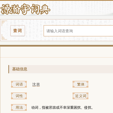
查词
基础信息
词语
沈
祟
繁体
词性
近义词
用法
动词，指被邪祟或不幸深重困扰、侵扰。