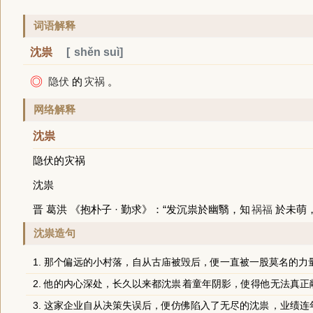
词语解释
沈祟
shěn suì
◎
隐伏
的
灾祸
。
网络解释
沈祟
隐伏的灾祸
沈祟
晋 葛洪 《抱朴子 · 勤求》：“发沉祟於幽翳，知
祸福
於未萌
沈祟造句
1. 那个偏远的小村落，自从古庙被毁后，便一直被一股莫名的力
2. 他的内心深处，长久以来都
沈祟
着童年阴影，使得他无法真正
3. 这家企业自从决策失误后，便仿佛陷入了无尽的
沈祟
，业绩连