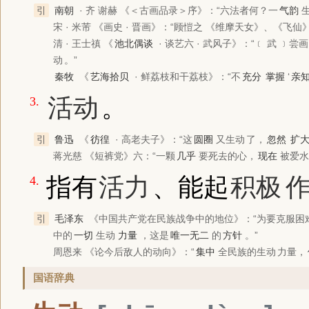
引
南朝
· 齐 谢赫
《＜古画品录＞序》
：“六法者何？一
气韵
宋 · 米芾
《画史 · 晋画》
：“顾愷之
《维摩天女》
、
《飞仙
清 · 王士禛
《
池北偶谈
· 谈艺六 · 武风子》
：“﹝ 武 ﹞尝
动
。”
秦牧
《
艺海拾贝
· 鲜荔枝和干荔枝》
：“不
充分
掌握
‘
亲
活动
。
3.
引
鲁迅
《
彷徨
· 高老夫子》
：“这
圆圈
又
生动
了，
忽然
扩
蒋光慈
《短裤党》
六：“一颗
几乎
要死去的心，
现在
被爱水
指有
活力
、能起
积极
4.
引
毛泽东
《中国共产党在民族战争中的地位》
：“为要克服困
中的
一切
生动
力量
，这是
唯一无二
的
方针
。”
周恩来
《论今后敌人的动向》
：“
集中
全民族的
生动
力量，
国语辞典