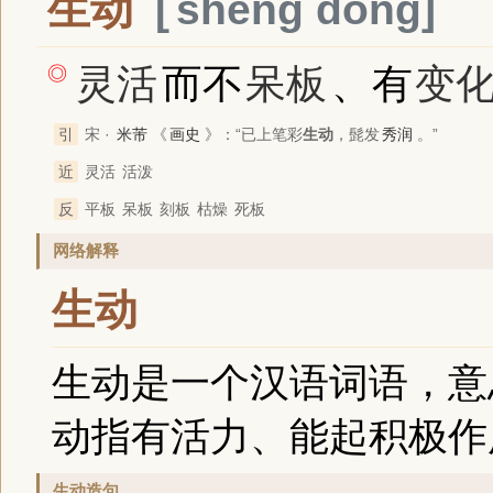
生动
shēng dòng
灵活
而不
呆板
、有
变
◎
引
宋 ·
米芾
《
画史
》
：“已上笔彩
生动
，髭发
秀润
。”
近
灵活
活泼
反
平板
呆板
刻板
枯燥
死板
网络解释
生动
生动是一个汉语词语，意
动指有活力、能起积极作
生动造句