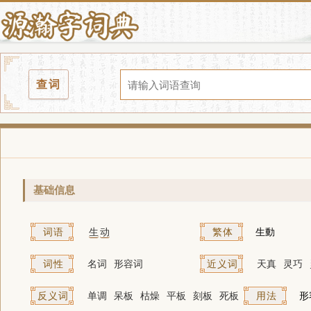
查词
基础信息
词语
生
动
繁体
生動
词性
名词
形容词
近义词
天真
灵巧
反义词
单调
呆板
枯燥
平板
刻板
死板
用法
形