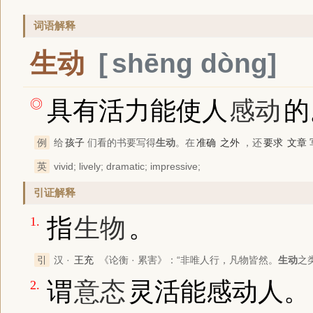
词语解释
生动
shēng dòng
具有活力能使人
感动
的
◎
例
给
孩子
们看的书要写得
生动
。在
准确
之外
，还
要求
文章
英
vivid; lively; dramatic; impressive;
引证解释
指
生物
。
1.
引
汉 ·
王充
《论衡 · 累害》
：“非唯人行，凡物皆然。
生动
之
谓
意态
灵活能感动人。
2.