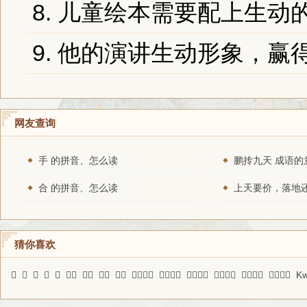
8. 儿童绘本需要配上生动
9. 他的演讲生动形象，赢
网友查询
手 的拼音、怎么读
鹏抟九天 成语的
合 的拼音、怎么读
猜你喜欢
𦥶
亷
炇
笨
葚
畏恶
玩完
已来
石言
先见之明
白首一节
目不给赏
墨绖从戎
安份守己
眼福不浅
Kw