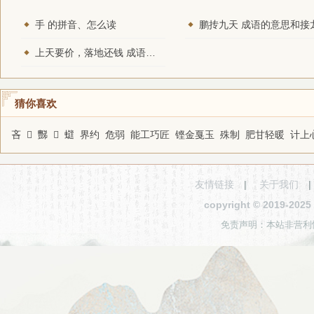
手 的拼音、怎么读
鹏抟九天 成语的意思和接
上天要价，落地还钱 成语的意思和接龙
猜你喜欢
吝
𣧇
豒
𡓙
䗴
界约
危弱
能工巧匠
铿金戛玉
殊制
肥甘轻暖
计上
友情链接
|
关于我们
copyright © 2019-2
免责声明：本站非营利