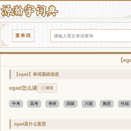
查单词
【e
【egad】单词基础信息
egad怎么读
读音
中考
高考
考研
四级
六级
雅思
托福
egad是什么意思