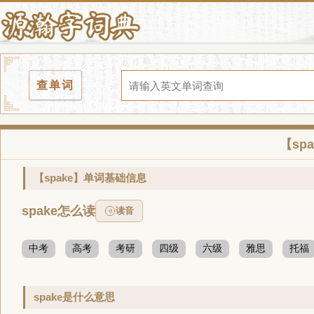
查单词
【sp
【spake】单词基础信息
spake怎么读
读音
中考
高考
考研
四级
六级
雅思
托福
spake是什么意思