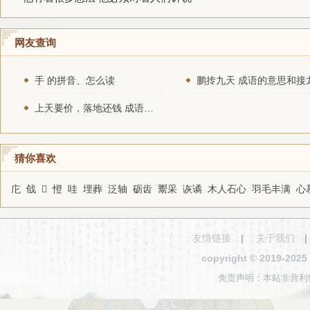
网友查询
手 的拼音、怎么读
鹏抟九天 成语的意思和接
上天要价，落地还钱 成语的意思和接龙
猜你喜欢
庀
戗
𤑢
憕
哇
埋葬
泛轴
砺齿
鬻采
诙谲
木人石心
羽毛丰满
心
友情链接
|
关于我们
copyright © 2019-2
免责声明：本站非营利