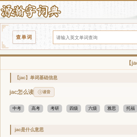
查单词
【j
【jac】单词基础信息
jac怎么读
读音
中考
高考
考研
四级
六级
雅思
托福
jac是什么意思