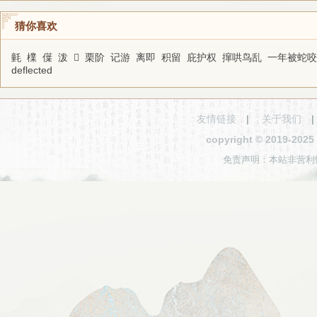
猜你喜欢
氃
檏
僷
泼
𥓯
栗阶
记游
离即
积留
庇护权
撺哄鸟乱
一年被蛇咬
deflected
友情链接
|
关于我们
copyright © 2019-2
免责声明：本站非营利