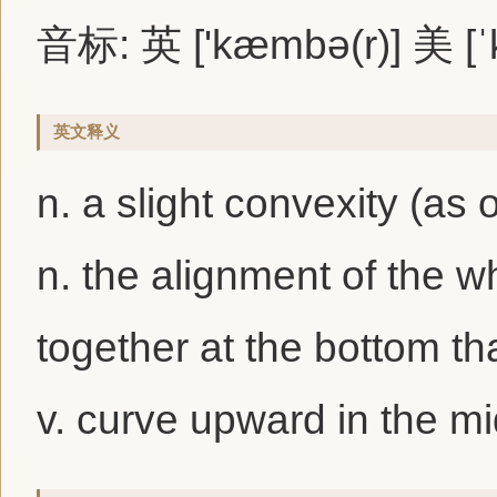
音标: 英 ['kæmbə(r)] 美 [
英文释义
n. a slight convexity (as 
n. the alignment of the w
together at the bottom th
v. curve upward in the m