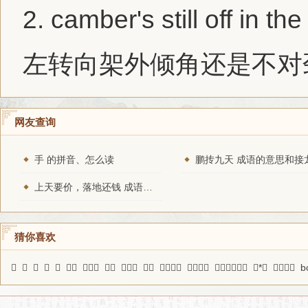
2.
camber
's still off in th
左转向架外倾角还是不对
网友查询
手 的拼音、怎么读
鹏抟九天 成语的意思和接
上天要价，落地还钱 成语的意思和接龙
猜你喜欢
𤯧
鱎
㕝
陵
𩣔
菽水
外祖父
筋竹
唱主角
激溜
超俗绝世
寝皮食肉
反其意而用之
直*色
聚米为山
bo