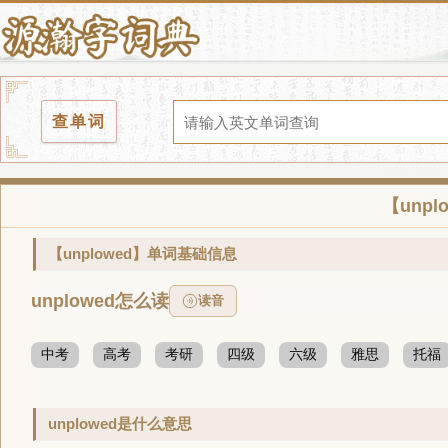
查单词
【unp
【unplowed】单词基础信息
unplowed怎么读
读音
中考
高考
考研
四级
六级
雅思
托福
unplowed是什么意思