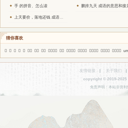
手 的拼音、怎么读
鹏抟九天 成语的意思和接
上天要价，落地还钱 成语的意思和接龙
猜你喜欢
𪏺
𧭛
𤮍
嶅
𠯶
腌货
矫尾
揭开
棘地荆天
剟刺
后起之英
怀刑自爱
女流之辈
影响之见
孤军薄旅
um
友情链接
|
关于我们
copyright © 2019-2
免责声明：本站非营利