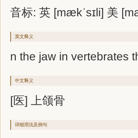
音标: 英 [mækˈsɪli] 美 [mæk
英文释义
n the jaw in vertebrates t
中文释义
[医] 上颌骨
详细用法及例句