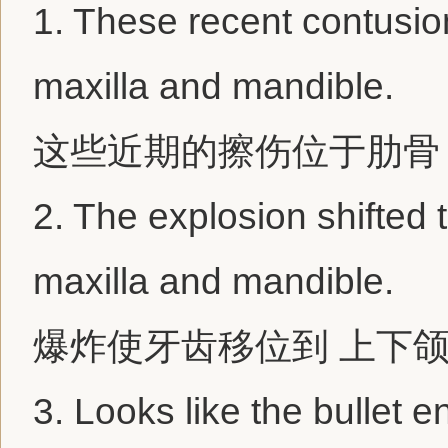
1.
These recent contusion
maxilla and mandible.
这些近期的擦伤位于肋骨
2.
The explosion shifted t
maxilla and mandible.
爆炸使牙齿移位到 上下
3.
Looks like the bullet e