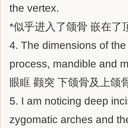
the vertex.
*似乎进入了颌骨 嵌在了
4.
The dimensions of the 
process, mandible and max
眼眶 颧突 下颌骨及上颌
5.
I am noticing deep inci
zygomatic arches and the