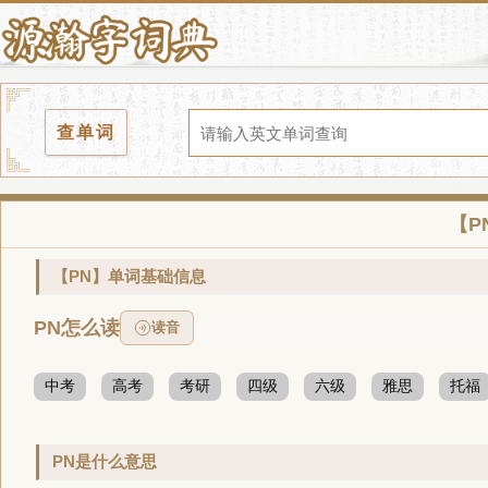
查单词
【P
【PN】单词基础信息
PN怎么读
读音
中考
高考
考研
四级
六级
雅思
托福
PN是什么意思