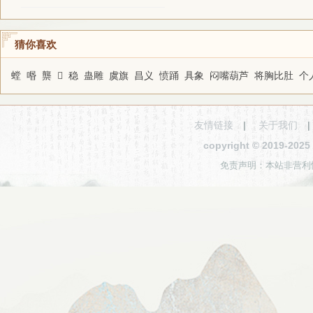
猜你喜欢
螳
㗃
龒
𩷅
稳
蛊雕
虞旗
昌义
愤踊
具象
闷嘴葫芦
将胸比肚
个
友情链接
|
关于我们
copyright © 2019-2
免责声明：本站非营利