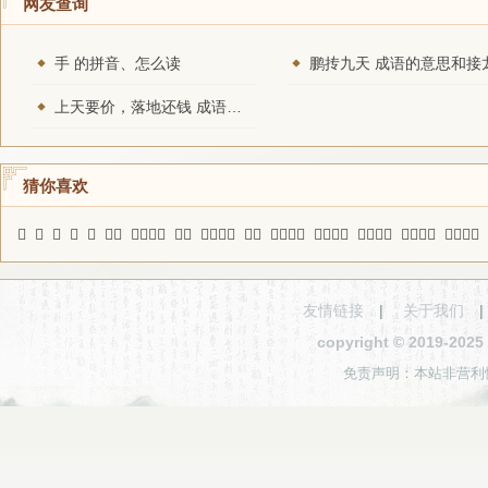
网友查询
手 的拼音、怎么读
鹏抟九天 成语的意思和接
上天要价，落地还钱 成语的意思和接龙
猜你喜欢
𦼌
㠇
𩿗
逭
轚
春色
鸿鹄之志
庄吏
黑龙江省
颁秩
痛定思痛
有初鲜终
迟疑未决
后生晚学
鞠躬屏气
友情链接
|
关于我们
copyright © 2019-2
免责声明：本站非营利