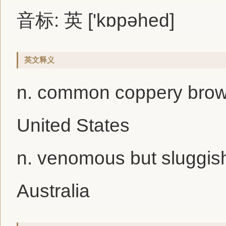
音标: 英 ['kɒpәhed]
英文释义
n. common coppery brown 
United States
n. venomous but sluggis
Australia