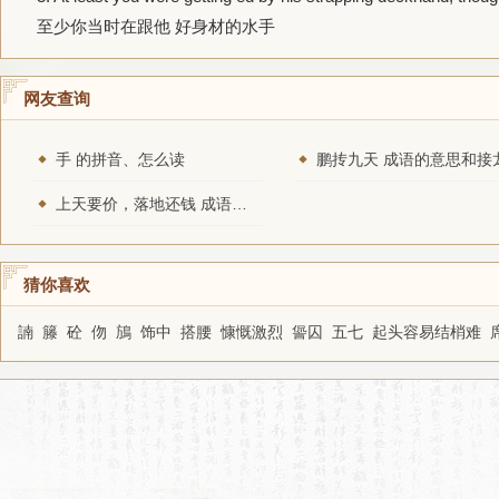
至少你当时在跟他 好身材的水手
网友查询
手 的拼音、怎么读
鹏抟九天 成语的意思和接
上天要价，落地还钱 成语的意思和接龙
猜你喜欢
諵
籐
砼
伆
鴋
饰中
搭腰
慷慨激烈
諐囚
五七
起头容易结梢难