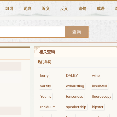
组词
词典
近义
反义
造句
成语
查询
相关查询
热门单词
kerry
DALEY
wino
varsity
exhausting
insulated
Younis
tenseness
fluoroscopy
residuum
speakership
hipster