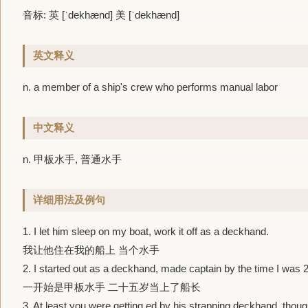
音标: 英 [ˈdekhænd] 美 [ˈdekhænd]
英文释义
n. a member of a ship's crew who performs manual labor
中文释义
n. 甲板水手, 普通水手
详细用法及例句
1.
I let him sleep on my boat, work it off as a
deckhand
.
我让他住在我的船上 当个水手
2.
I started out as a
deckhand
, made captain by the time I was 2
一开始是甲板水手 二十五岁当上了船长
3.
At least you were getting ed by his strapping
deckhand
, thoug