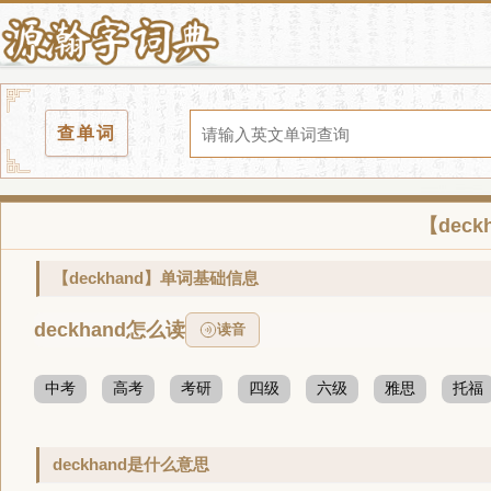
查单词
【dec
【deckhand】单词基础信息
deckhand怎么读
读音
中考
高考
考研
四级
六级
雅思
托福
deckhand是什么意思