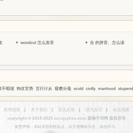
龙
woodcut 怎么发音
合 的拼音、怎么读
席不暇煖
狗仗官势
言行计从
窥窬分毫
scold
civilly
manhood
stupend
友情链接
|
关于我们
|
意见反馈
|
设为首页
|
站点地图
copyright © 2019-2025 zci.sjzyhxc.com 源瀚字词网 版权所有
免责声明：本站非营利性站点，以方便网友为主，仅供学习。