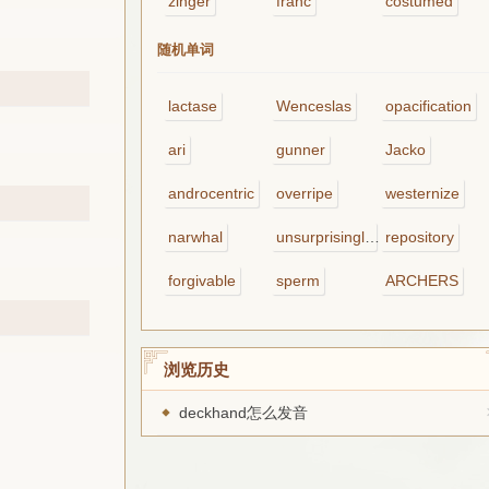
zinger
franc
costumed
随机单词
lactase
Wenceslas
opacification
ari
gunner
Jacko
androcentric
overripe
westernize
narwhal
unsurprisingly
repository
forgivable
sperm
ARCHERS
浏览历史
deckhand怎么发音