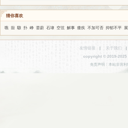
猜你喜欢
噍
敥
驐
扑
峥
荟蔚
石埭
空弦
解事
痿疾
不加可否
抑郁不平
展
友情链接
|
关于我们
copyright © 2019-2
免责声明：本站非营利