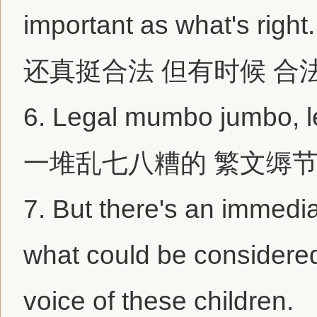
important as what's right.
还真挺合法 但有时候 合
6.
Legal mumbo jumbo, l
一堆乱七八糟的 繁文缛
7.
But there's an immediat
what could be considered 
voice of these children.