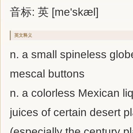
音标: 英 [me'skæl]
英文释义
n. a small spineless glo
mescal buttons
n. a colorless Mexican li
juices of certain desert 
(especially the century pl