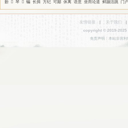
躮
𠮁
琴
𡔷
蝙
长揖
方纪
可鄙
休离
语意
坐而论道
鲜蹦活跳
门
友情链接
|
关于我们
copyright © 2019-2
免责声明：本站非营利